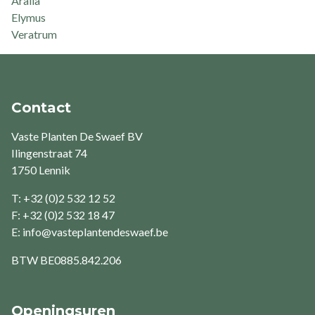
Aralia
Elymus
Veratrum
Contact
Vaste Planten De Swaef BV
Ilingenstraat 74
1750 Lennik
T: +32 (0)2 532 12 52
F: +32 (0)2 532 18 47
E:
info@vasteplantendeswaef.be
BTW
BE0885.842.206
Openingsuren