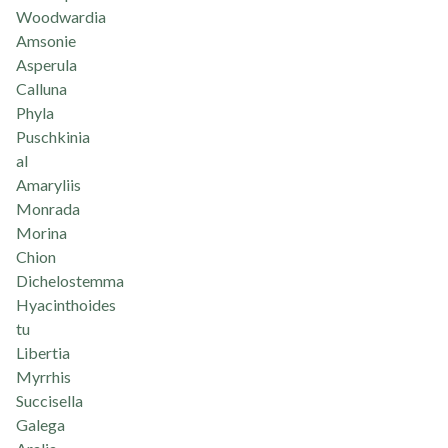
Woodwardia
Amsonie
Asperula
Calluna
Phyla
Puschkinia
al
Amaryliis
Monrada
Morina
Chion
Dichelostemma
Hyacinthoides
tu
Libertia
Myrrhis
Succisella
Galega