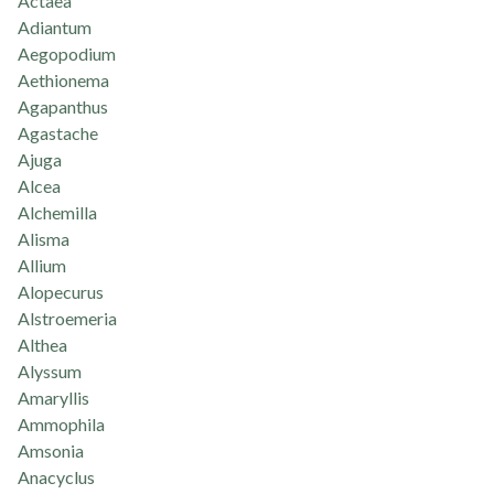
Actaea
Adiantum
Aegopodium
Aethionema
Agapanthus
Agastache
Ajuga
Alcea
Alchemilla
Alisma
Allium
Alopecurus
Alstroemeria
Althea
Alyssum
Amaryllis
Ammophila
Amsonia
Anacyclus