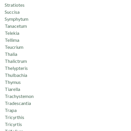
Stratiotes
Succisa
Symphytum
Tanacetum
Telekia
Tellima
Teucrium
Thalia
Thalictrum
Thelypteris
Thulbachia
Thymus
Tiarella
Trachystemon
Tradescantia
Trapa
Tricyrthis
Tricyrtis