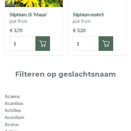
Silphium JS 'Maya'
Silphium mohrii
pot 9 cm
pot 9 cm
€ 3,70
€ 3,20
Hoeveelheid
Hoeveelheid
Filteren op geslachtsnaam
Acaena
Acanthus
Achillea
Aconitum
Acorus