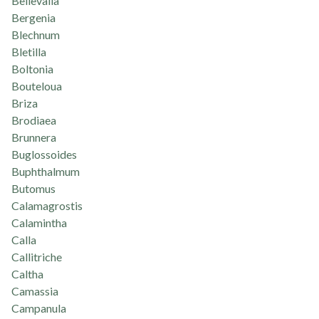
Bellevalia
Bergenia
Blechnum
Bletilla
Boltonia
Bouteloua
Briza
Brodiaea
Brunnera
Buglossoides
Buphthalmum
Butomus
Calamagrostis
Calamintha
Calla
Callitriche
Caltha
Camassia
Campanula