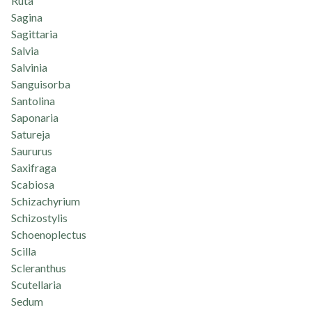
Ruta
Sagina
Sagittaria
Salvia
Salvinia
Sanguisorba
Santolina
Saponaria
Satureja
Saururus
Saxifraga
Scabiosa
Schizachyrium
Schizostylis
Schoenoplectus
Scilla
Scleranthus
Scutellaria
Sedum