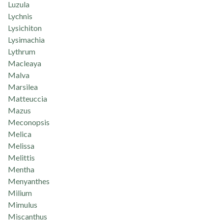
Luzula
Lychnis
Lysichiton
Lysimachia
Lythrum
Macleaya
Malva
Marsilea
Matteuccia
Mazus
Meconopsis
Melica
Melissa
Melittis
Mentha
Menyanthes
Milium
Mimulus
Miscanthus