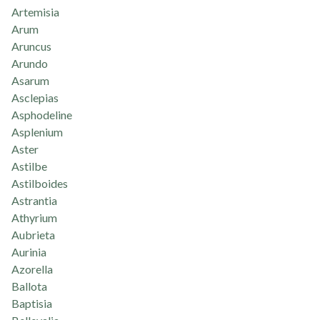
Artemisia
Arum
Aruncus
Arundo
Asarum
Asclepias
Asphodeline
Asplenium
Aster
Astilbe
Astilboides
Astrantia
Athyrium
Aubrieta
Aurinia
Azorella
Ballota
Baptisia