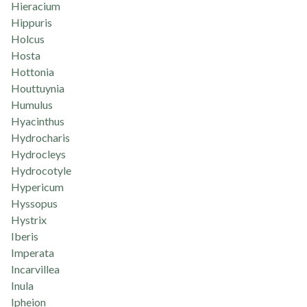
Hieracium
Hippuris
Holcus
Hosta
Hottonia
Houttuynia
Humulus
Hyacinthus
Hydrocharis
Hydrocleys
Hydrocotyle
Hypericum
Hyssopus
Hystrix
Iberis
Imperata
Incarvillea
Inula
Ipheion