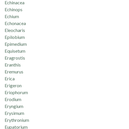
Echinacea
Echinops
Echium
Echonacea
Eleocharis
Epilobium
Epimedium
Equisetum
Eragrostis
Eranthis
Eremurus
Erica
Erigeron
Eriophorum
Erodium
Eryngium
Erysimum
Erythronium
Eupatorium