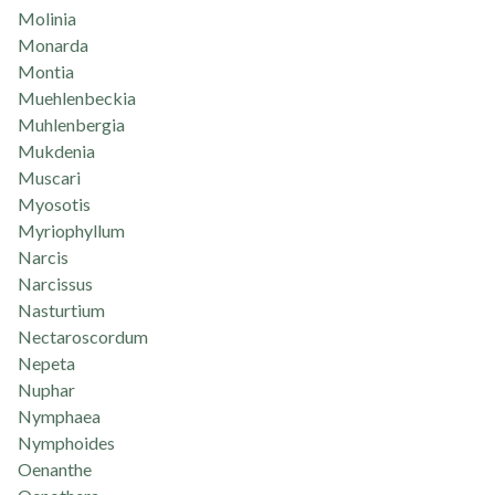
Molinia
Monarda
Montia
Muehlenbeckia
Muhlenbergia
Mukdenia
Muscari
Myosotis
Myriophyllum
Narcis
Narcissus
Nasturtium
Nectaroscordum
Nepeta
Nuphar
Nymphaea
Nymphoides
Oenanthe