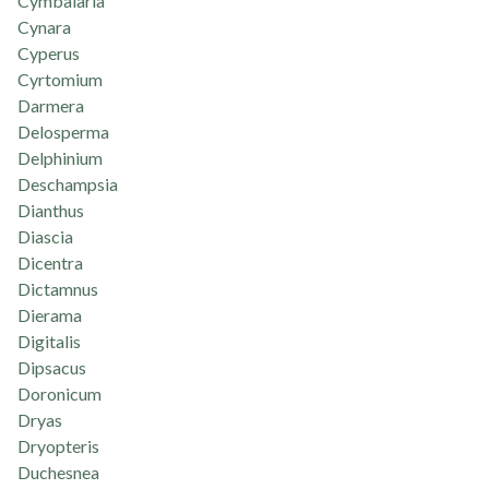
Cymbalaria
Cynara
Cyperus
Cyrtomium
Darmera
Delosperma
Delphinium
Deschampsia
Dianthus
Diascia
Dicentra
Dictamnus
Dierama
Digitalis
Dipsacus
Doronicum
Dryas
Dryopteris
Duchesnea