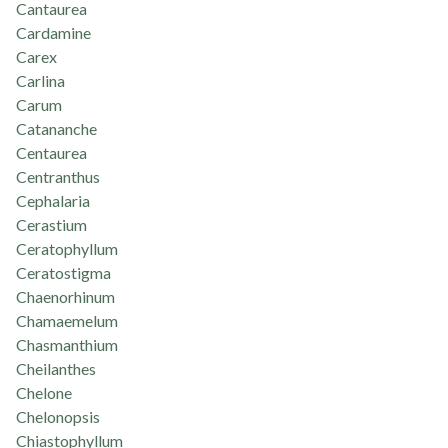
Cantaurea
Cardamine
Carex
Carlina
Carum
Catananche
Centaurea
Centranthus
Cephalaria
Cerastium
Ceratophyllum
Ceratostigma
Chaenorhinum
Chamaemelum
Chasmanthium
Cheilanthes
Chelone
Chelonopsis
Chiastophyllum