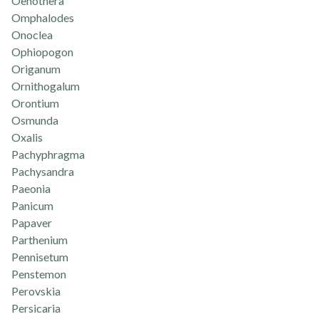
Oenothera
Omphalodes
Onoclea
Ophiopogon
Origanum
Ornithogalum
Orontium
Osmunda
Oxalis
Pachyphragma
Pachysandra
Paeonia
Panicum
Papaver
Parthenium
Pennisetum
Penstemon
Perovskia
Persicaria