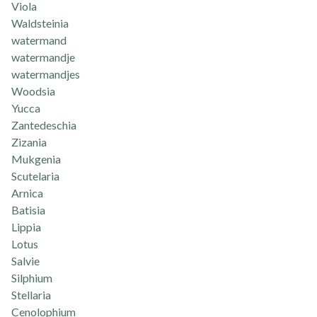
Viola
Waldsteinia
watermand
watermandje
watermandjes
Woodsia
Yucca
Zantedeschia
Zizania
Mukgenia
Scutelaria
Arnica
Batisia
Lippia
Lotus
Salvie
Silphium
Stellaria
Cenolophium