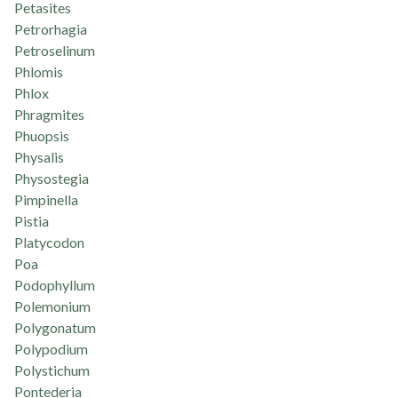
Petasites
Petrorhagia
Petroselinum
Phlomis
Phlox
Phragmites
Phuopsis
Physalis
Physostegia
Pimpinella
Pistia
Platycodon
Poa
Podophyllum
Polemonium
Polygonatum
Polypodium
Polystichum
Pontederia