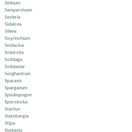
Selinum
Sempervivum
Sesleria
Sidalcea
Silene
Sisyrinchium
Smilacina
Soleirolia
Solidago
Solidaster
Sorghastrum
Sparaxis
Sparganum
Spodiopogon
Sporobolus
Stachys
Sternbergia
Stipa
Stokesia