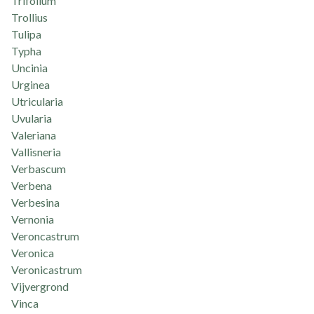
Trifolium
Trollius
Tulipa
Typha
Uncinia
Urginea
Utricularia
Uvularia
Valeriana
Vallisneria
Verbascum
Verbena
Verbesina
Vernonia
Veroncastrum
Veronica
Veronicastrum
Vijvergrond
Vinca