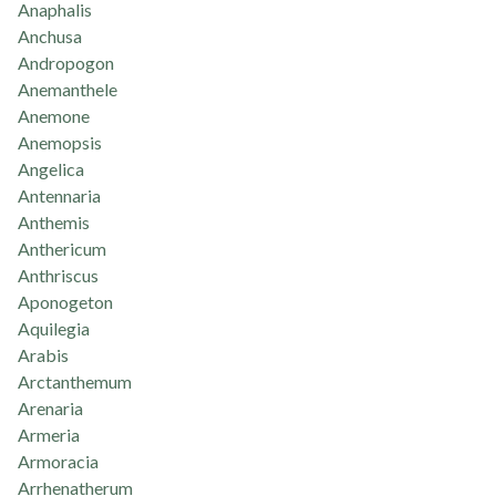
Anaphalis
Anchusa
Andropogon
Anemanthele
Anemone
Anemopsis
Angelica
Antennaria
Anthemis
Anthericum
Anthriscus
Aponogeton
Aquilegia
Arabis
Arctanthemum
Arenaria
Armeria
Armoracia
Arrhenatherum