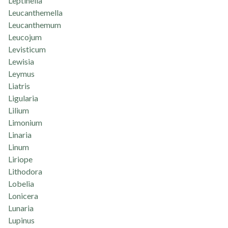
Leptinella
Leucanthemella
Leucanthemum
Leucojum
Levisticum
Lewisia
Leymus
Liatris
Ligularia
Lilium
Limonium
Linaria
Linum
Liriope
Lithodora
Lobelia
Lonicera
Lunaria
Lupinus