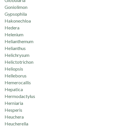
Globularia
Goniolimon
Gypsophila
Hakonechloa
Hedera
Helenium
Helianthemum
Helianthus
Helichrysum
Helictotrichon
Heliopsis
Helleborus
Hemerocallis
Hepatica
Hermodactylus
Herniaria
Hesperis
Heuchera
Heucherella