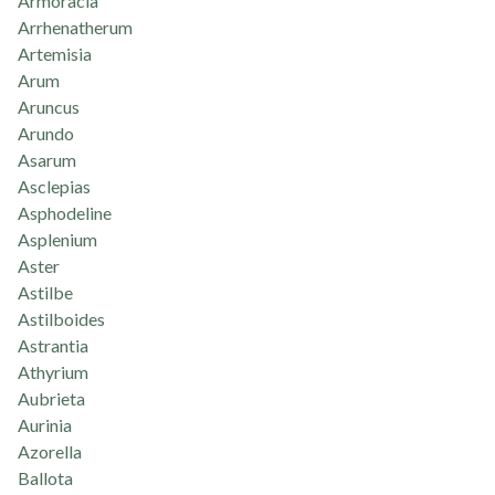
Armoracia
Arrhenatherum
Artemisia
Arum
Aruncus
Arundo
Asarum
Asclepias
Asphodeline
Asplenium
Aster
Astilbe
Astilboides
Astrantia
Athyrium
Aubrieta
Aurinia
Azorella
Ballota