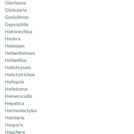
Glechoma
Globularia
Goniolimon
Gypsophila
Hakonechloa
Hedera
Helenium
Helianthemum
Helianthus
Helichrysum
Helictotrichon
Heliopsis
Helleborus
Hemerocallis
Hepatica
Hermodactylus
Herniaria
Hesperis
Heuchera