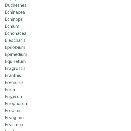
Duchesnea
Echinacea
Echinops
Echium
Echonacea
Eleocharis
Epilobium
Epimedium
Equisetum
Eragrostis
Eranthis
Eremurus
Erica
Erigeron
Eriophorum
Erodium
Eryngium
Erysimum