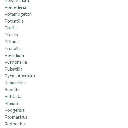
Polystichum
Pontederia
Potamogeton
Potentilla
Pratia
Preslia
Primula
Prunella
Pteridium
Pulmonaria
Pulsatilla
Pycnanthemum
Ranunculus
Raoulia
Ratibida
Rheum
Rodgersia
Rosmarinus
Rudbeckia