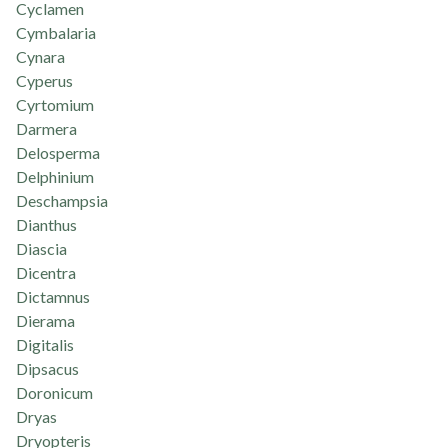
Cyclamen
Cymbalaria
Cynara
Cyperus
Cyrtomium
Darmera
Delosperma
Delphinium
Deschampsia
Dianthus
Diascia
Dicentra
Dictamnus
Dierama
Digitalis
Dipsacus
Doronicum
Dryas
Dryopteris