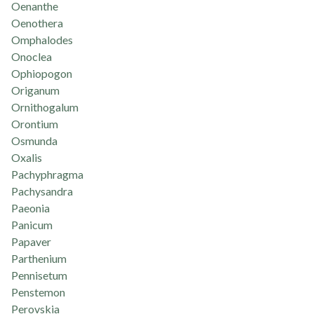
Oenanthe
Oenothera
Omphalodes
Onoclea
Ophiopogon
Origanum
Ornithogalum
Orontium
Osmunda
Oxalis
Pachyphragma
Pachysandra
Paeonia
Panicum
Papaver
Parthenium
Pennisetum
Penstemon
Perovskia