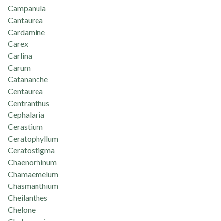
Campanula
Cantaurea
Cardamine
Carex
Carlina
Carum
Catananche
Centaurea
Centranthus
Cephalaria
Cerastium
Ceratophyllum
Ceratostigma
Chaenorhinum
Chamaemelum
Chasmanthium
Cheilanthes
Chelone