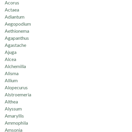
Acorus
Actaea
Adiantum
Aegopodium
Aethionema
Agapanthus
Agastache
Ajuga
Alcea
Alchemilla
Alisma
Allium
Alopecurus
Alstroemeria
Althea
Alyssum
Amaryllis
Ammophila
Amsonia