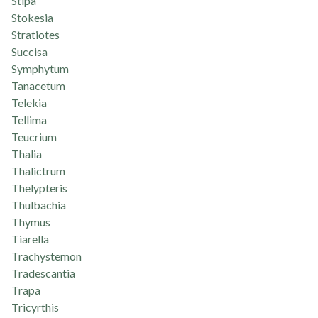
Stipa
Stokesia
Stratiotes
Succisa
Symphytum
Tanacetum
Telekia
Tellima
Teucrium
Thalia
Thalictrum
Thelypteris
Thulbachia
Thymus
Tiarella
Trachystemon
Tradescantia
Trapa
Tricyrthis