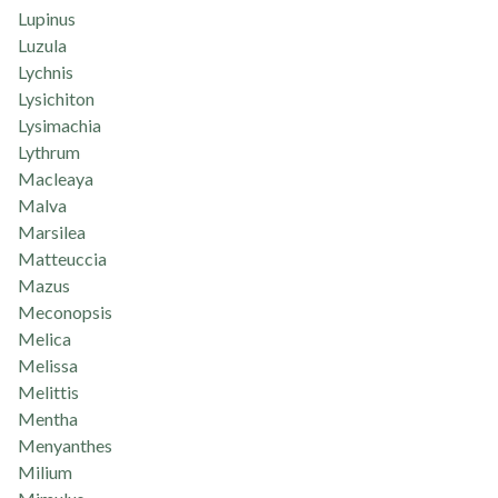
Lupinus
Luzula
Lychnis
Lysichiton
Lysimachia
Lythrum
Macleaya
Malva
Marsilea
Matteuccia
Mazus
Meconopsis
Melica
Melissa
Melittis
Mentha
Menyanthes
Milium