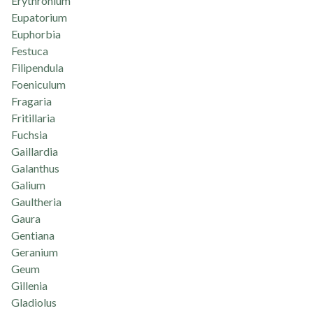
Erythronium
Eupatorium
Euphorbia
Festuca
Filipendula
Foeniculum
Fragaria
Fritillaria
Fuchsia
Gaillardia
Galanthus
Galium
Gaultheria
Gaura
Gentiana
Geranium
Geum
Gillenia
Gladiolus