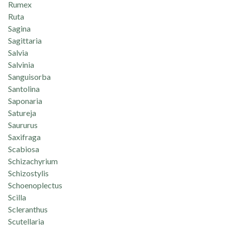
Rumex
Ruta
Sagina
Sagittaria
Salvia
Salvinia
Sanguisorba
Santolina
Saponaria
Satureja
Saururus
Saxifraga
Scabiosa
Schizachyrium
Schizostylis
Schoenoplectus
Scilla
Scleranthus
Scutellaria