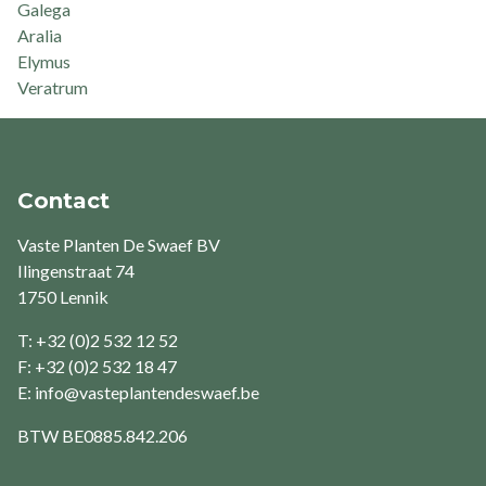
Galega
Aralia
Elymus
Veratrum
Contact
Vaste Planten De Swaef BV
Ilingenstraat 74
1750 Lennik
T: +32 (0)2 532 12 52
F: +32 (0)2 532 18 47
E:
info@vasteplantendeswaef.be
BTW
BE0885.842.206