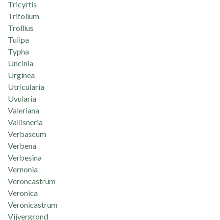
Tricyrtis
Trifolium
Trollius
Tulipa
Typha
Uncinia
Urginea
Utricularia
Uvularia
Valeriana
Vallisneria
Verbascum
Verbena
Verbesina
Vernonia
Veroncastrum
Veronica
Veronicastrum
Vijvergrond