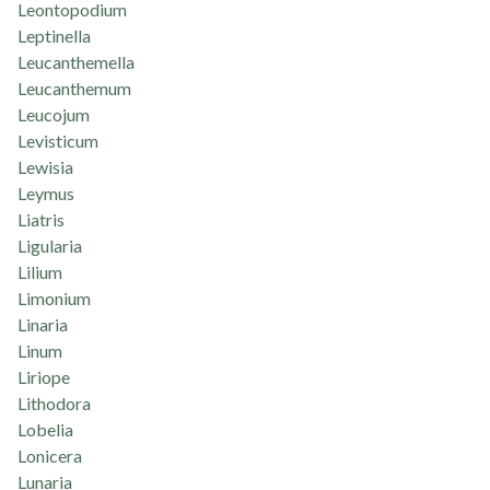
Leontopodium
Leptinella
Leucanthemella
Leucanthemum
Leucojum
Levisticum
Lewisia
Leymus
Liatris
Ligularia
Lilium
Limonium
Linaria
Linum
Liriope
Lithodora
Lobelia
Lonicera
Lunaria