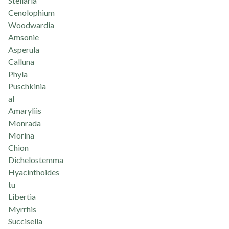
Stellaria
Cenolophium
Woodwardia
Amsonie
Asperula
Calluna
Phyla
Puschkinia
al
Amaryliis
Monrada
Morina
Chion
Dichelostemma
Hyacinthoides
tu
Libertia
Myrrhis
Succisella