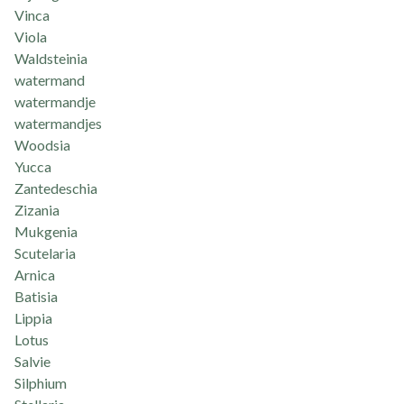
Vinca
Viola
Waldsteinia
watermand
watermandje
watermandjes
Woodsia
Yucca
Zantedeschia
Zizania
Mukgenia
Scutelaria
Arnica
Batisia
Lippia
Lotus
Salvie
Silphium