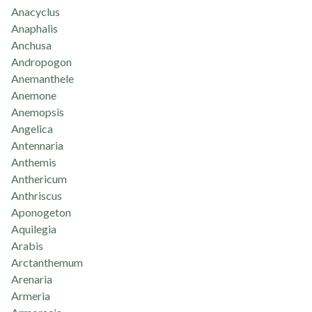
Anacyclus
Anaphalis
Anchusa
Andropogon
Anemanthele
Anemone
Anemopsis
Angelica
Antennaria
Anthemis
Anthericum
Anthriscus
Aponogeton
Aquilegia
Arabis
Arctanthemum
Arenaria
Armeria