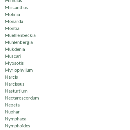
Mimulus
Miscanthus
Molinia
Monarda
Montia
Muehlenbeckia
Muhlenbergia
Mukdenia
Muscari
Myosotis
Myriophyllum
Narcis
Narcissus
Nasturtium
Nectaroscordum
Nepeta
Nuphar
Nymphaea
Nymphoides