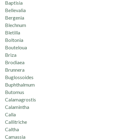
Baptisia
Bellevalia
Bergenia
Blechnum
Bletilla
Boltonia
Bouteloua
Briza
Brodiaea
Brunnera
Buglossoides
Buphthalmum
Butomus
Calamagrostis
Calamintha
Calla
Callitriche
Caltha
Camassia