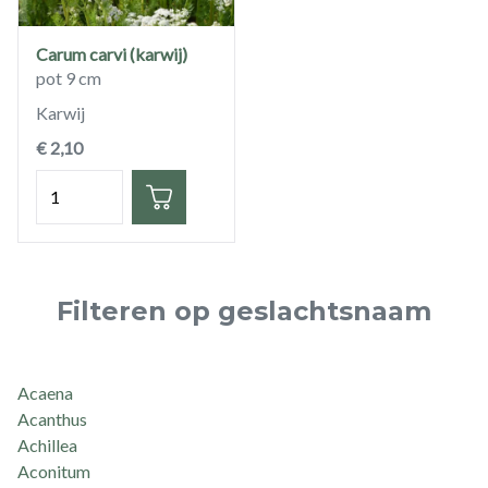
Carum carvi (karwij)
pot 9 cm
Karwij
€ 2,10
Hoeveelheid
Filteren op geslachtsnaam
Acaena
Acanthus
Achillea
Aconitum