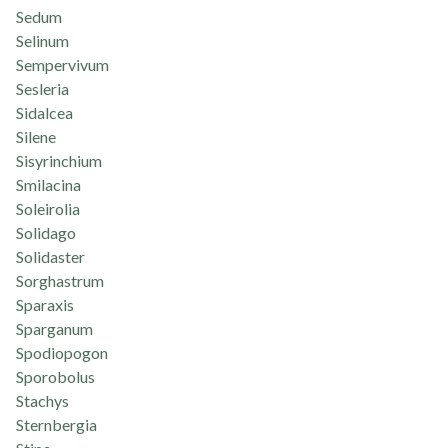
Sedum
Selinum
Sempervivum
Sesleria
Sidalcea
Silene
Sisyrinchium
Smilacina
Soleirolia
Solidago
Solidaster
Sorghastrum
Sparaxis
Sparganum
Spodiopogon
Sporobolus
Stachys
Sternbergia