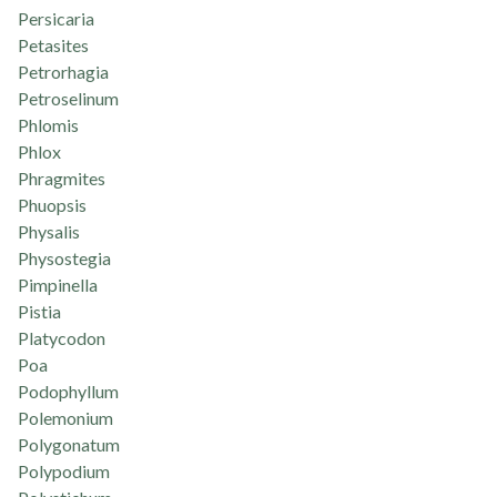
Persicaria
Petasites
Petrorhagia
Petroselinum
Phlomis
Phlox
Phragmites
Phuopsis
Physalis
Physostegia
Pimpinella
Pistia
Platycodon
Poa
Podophyllum
Polemonium
Polygonatum
Polypodium