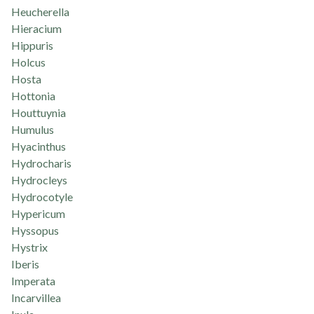
Heucherella
Hieracium
Hippuris
Holcus
Hosta
Hottonia
Houttuynia
Humulus
Hyacinthus
Hydrocharis
Hydrocleys
Hydrocotyle
Hypericum
Hyssopus
Hystrix
Iberis
Imperata
Incarvillea