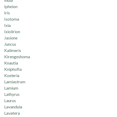
Inula
Ipheion
Iris
Isotoma
Ixia
Ixiolirion
Jasione
Juncus
Kalimeris
Kirengeshoma
Knautia
Kniphofia
Koeleria
Lamiastrum
Lamium
Lathyrus
Laurus
Lavandula
Lavatera