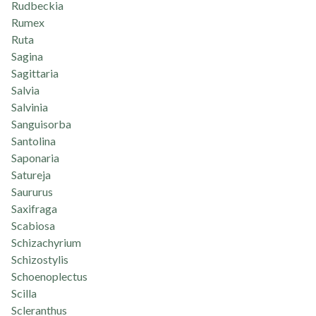
Rudbeckia
Rumex
Ruta
Sagina
Sagittaria
Salvia
Salvinia
Sanguisorba
Santolina
Saponaria
Satureja
Saururus
Saxifraga
Scabiosa
Schizachyrium
Schizostylis
Schoenoplectus
Scilla
Scleranthus