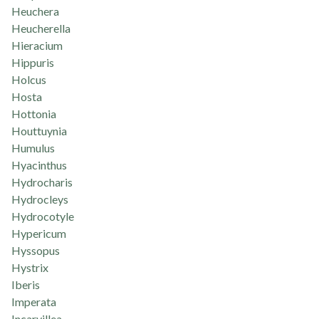
Heuchera
Heucherella
Hieracium
Hippuris
Holcus
Hosta
Hottonia
Houttuynia
Humulus
Hyacinthus
Hydrocharis
Hydrocleys
Hydrocotyle
Hypericum
Hyssopus
Hystrix
Iberis
Imperata
Incarvillea