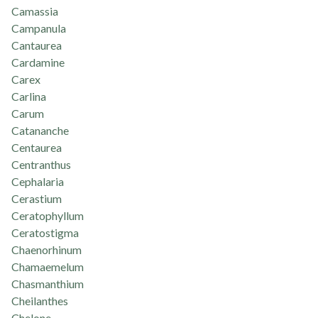
Camassia
Campanula
Cantaurea
Cardamine
Carex
Carlina
Carum
Catananche
Centaurea
Centranthus
Cephalaria
Cerastium
Ceratophyllum
Ceratostigma
Chaenorhinum
Chamaemelum
Chasmanthium
Cheilanthes
Chelone