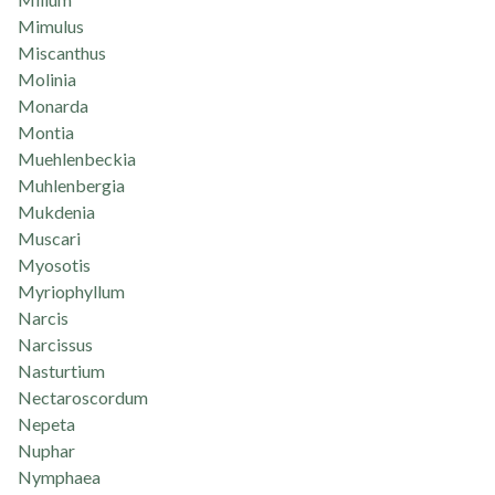
Mimulus
Miscanthus
Molinia
Monarda
Montia
Muehlenbeckia
Muhlenbergia
Mukdenia
Muscari
Myosotis
Myriophyllum
Narcis
Narcissus
Nasturtium
Nectaroscordum
Nepeta
Nuphar
Nymphaea