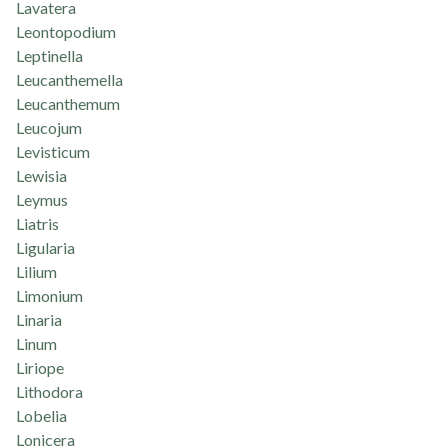
Lavatera
Leontopodium
Leptinella
Leucanthemella
Leucanthemum
Leucojum
Levisticum
Lewisia
Leymus
Liatris
Ligularia
Lilium
Limonium
Linaria
Linum
Liriope
Lithodora
Lobelia
Lonicera