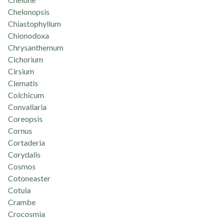
Chelonopsis
Chiastophyllum
Chionodoxa
Chrysanthemum
Cichorium
Cirsium
Clematis
Colchicum
Convallaria
Coreopsis
Cornus
Cortaderia
Corydalis
Cosmos
Cotoneaster
Cotula
Crambe
Crocosmia