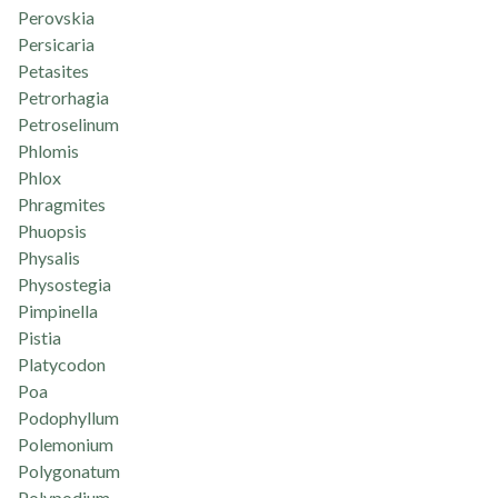
Perovskia
Persicaria
Petasites
Petrorhagia
Petroselinum
Phlomis
Phlox
Phragmites
Phuopsis
Physalis
Physostegia
Pimpinella
Pistia
Platycodon
Poa
Podophyllum
Polemonium
Polygonatum
Polypodium