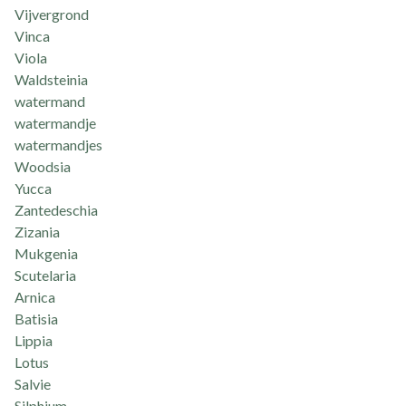
Vijvergrond
Vinca
Viola
Waldsteinia
watermand
watermandje
watermandjes
Woodsia
Yucca
Zantedeschia
Zizania
Mukgenia
Scutelaria
Arnica
Batisia
Lippia
Lotus
Salvie
Silphium