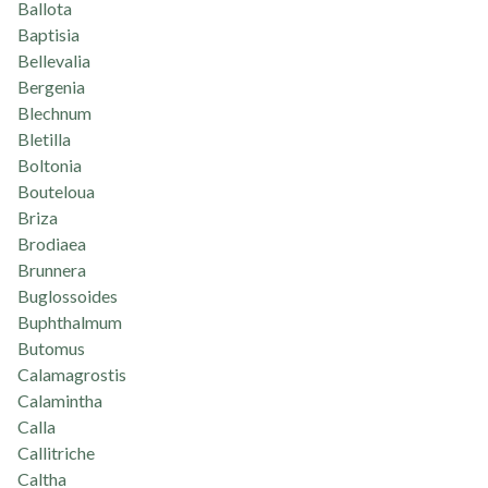
Ballota
Baptisia
Bellevalia
Bergenia
Blechnum
Bletilla
Boltonia
Bouteloua
Briza
Brodiaea
Brunnera
Buglossoides
Buphthalmum
Butomus
Calamagrostis
Calamintha
Calla
Callitriche
Caltha