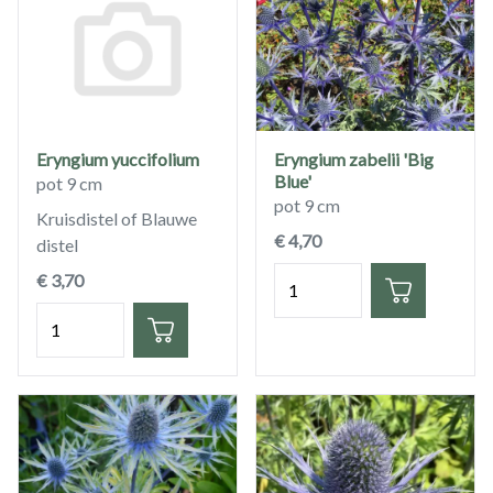
Eryngium yuccifolium
Eryngium zabelii 'Big
Blue'
pot 9 cm
pot 9 cm
Kruisdistel of Blauwe
€ 4,70
distel
Hoeveelheid
€ 3,70
Hoeveelheid