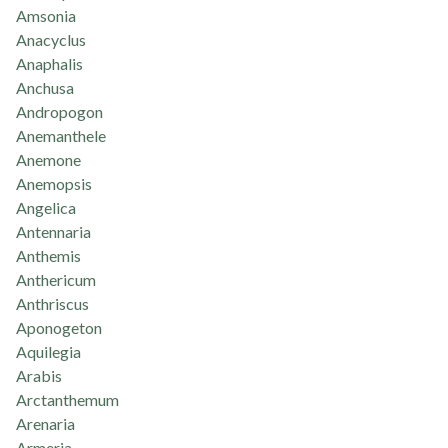
Amsonia
Anacyclus
Anaphalis
Anchusa
Andropogon
Anemanthele
Anemone
Anemopsis
Angelica
Antennaria
Anthemis
Anthericum
Anthriscus
Aponogeton
Aquilegia
Arabis
Arctanthemum
Arenaria
Armeria