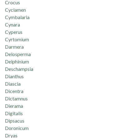
Crocus
Cyclamen
Cymbalaria
Cynara
Cyperus
Cyrtomium
Darmera
Delosperma
Delphinium
Deschampsia
Dianthus
Diascia
Dicentra
Dictamnus
Dierama
Digitalis
Dipsacus
Doronicum
Dryas