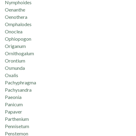
Nymphoides
Oenanthe
Oenothera
Omphalodes
Onoclea
Ophiopogon
Origanum
Ornithogalum
Orontium
Osmunda
Oxalis
Pachyphragma
Pachysandra
Paeonia
Panicum
Papaver
Parthenium
Pennisetum
Penstemon