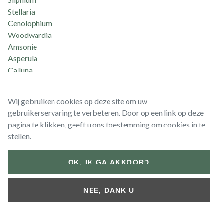
Stellaria
Cenolophium
Woodwardia
Amsonie
Asperula
Calluna
Phyla
Puschkinia
Wij gebruiken cookies op deze site om uw
al
gebruikerservaring te verbeteren. Door op een link op deze
Amaryliis
pagina te klikken, geeft u ons toestemming om cookies in te
Monrada
stellen.
Morina
Chion
OK, IK GA AKKOORD
Dichelostemma
Hyacinthoides
tu
NEE, DANK U
Libertia
Myrrhis