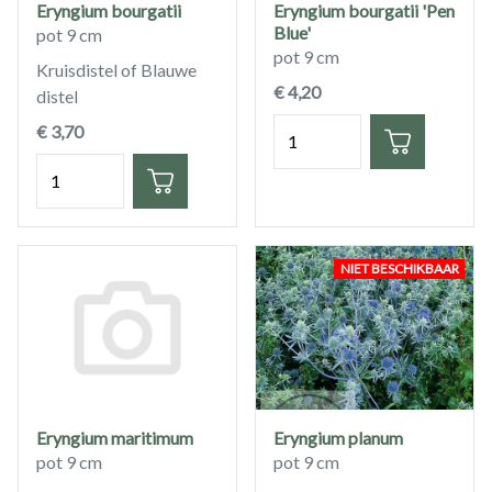
Eryngium bourgatii
Eryngium bourgatii 'Pen
Blue'
pot 9 cm
pot 9 cm
Kruisdistel of Blauwe
€ 4,20
distel
Hoeveelheid
€ 3,70
Hoeveelheid
NIET BESCHIKBAAR
Eryngium maritimum
Eryngium planum
pot 9 cm
pot 9 cm