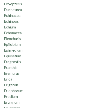
Dryopteris
Duchesnea
Echinacea
Echinops
Echium
Echonacea
Eleocharis
Epilobium
Epimedium
Equisetum
Eragrostis
Eranthis
Eremurus
Erica
Erigeron
Eriophorum
Erodium
Eryngium
Erysimum