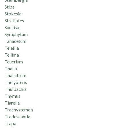
Stipa
Stokesia
Stratiotes
Succisa
Symphytum
Tanacetum
Telekia
Tellima
Teucrium
Thalia
Thalictrum
Thelypteris
Thulbachia
Thymus
Tiarella
Trachystemon
Tradescantia
Trapa