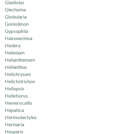
Gladiolus
Glechoma
Globularia
Goniolimon
Gypsophila
Hakonechloa
Hedera
Helenium
Helianthemum
Helianthus
Helichrysum
Helictotrichon
Heliopsis
Helleborus
Hemerocallis
Hepatica
Hermodactylus
Herniaria
Hesperis