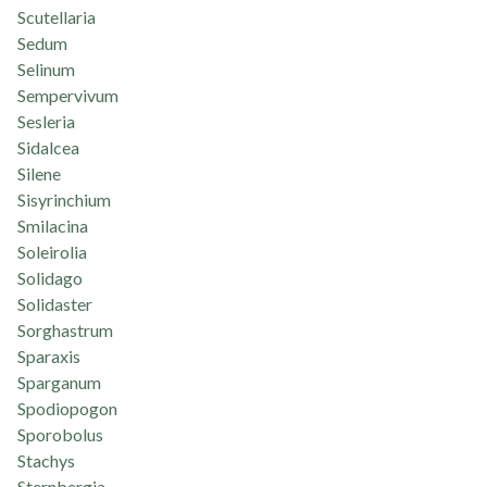
Scutellaria
Sedum
Selinum
Sempervivum
Sesleria
Sidalcea
Silene
Sisyrinchium
Smilacina
Soleirolia
Solidago
Solidaster
Sorghastrum
Sparaxis
Sparganum
Spodiopogon
Sporobolus
Stachys
Sternbergia