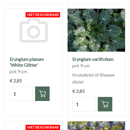
NIET BESCHIKBAAR
Eryngium planum
Eryngium variifolium
'White Glitter'
pot 9 cm
pot 9 cm
Kruisdistel of Blauwe
€ 2,85
distel
Hoeveelheid
€ 2,85
Hoeveelheid
NIET BESCHIKBAAR