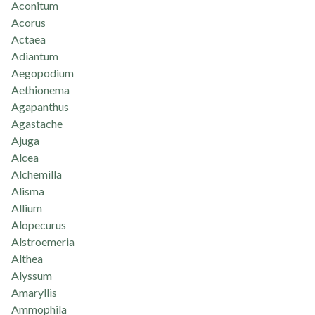
Aconitum
Acorus
Actaea
Adiantum
Aegopodium
Aethionema
Agapanthus
Agastache
Ajuga
Alcea
Alchemilla
Alisma
Allium
Alopecurus
Alstroemeria
Althea
Alyssum
Amaryllis
Ammophila