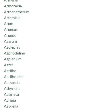
Armoracia
Arrhenatherum
Artemisia
Arum
Aruncus
Arundo
Asarum
Asclepias
Asphodeline
Asplenium
Aster
Astilbe
Astilboides
Astrantia
Athyrium
Aubrieta
Aurinia
Azorella