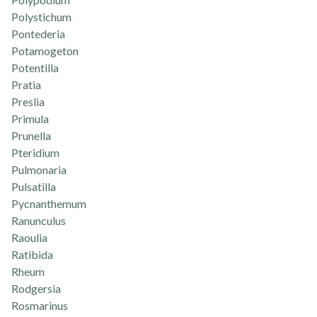
Polystichum
Pontederia
Potamogeton
Potentilla
Pratia
Preslia
Primula
Prunella
Pteridium
Pulmonaria
Pulsatilla
Pycnanthemum
Ranunculus
Raoulia
Ratibida
Rheum
Rodgersia
Rosmarinus