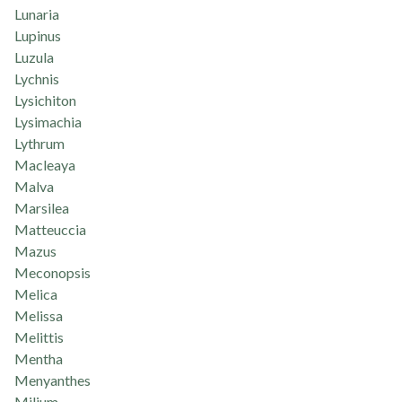
Lunaria
Lupinus
Luzula
Lychnis
Lysichiton
Lysimachia
Lythrum
Macleaya
Malva
Marsilea
Matteuccia
Mazus
Meconopsis
Melica
Melissa
Melittis
Mentha
Menyanthes
Milium