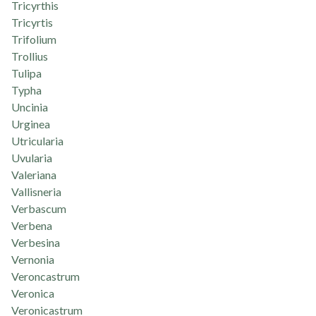
Tricyrthis
Tricyrtis
Trifolium
Trollius
Tulipa
Typha
Uncinia
Urginea
Utricularia
Uvularia
Valeriana
Vallisneria
Verbascum
Verbena
Verbesina
Vernonia
Veroncastrum
Veronica
Veronicastrum