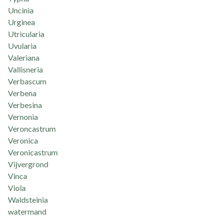
Uncinia
Urginea
Utricularia
Uvularia
Valeriana
Vallisneria
Verbascum
Verbena
Verbesina
Vernonia
Veroncastrum
Veronica
Veronicastrum
Vijvergrond
Vinca
Viola
Waldsteinia
watermand