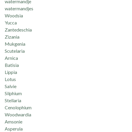
watermandje
watermandjes
Woodsia
Yucca
Zantedeschia
Zizania
Mukgenia
Scutelaria
Arnica
Batisia
Lippia
Lotus
Salvie
Silphium
Stellaria
Cenolophium
Woodwardia
Amsonie
Asperula