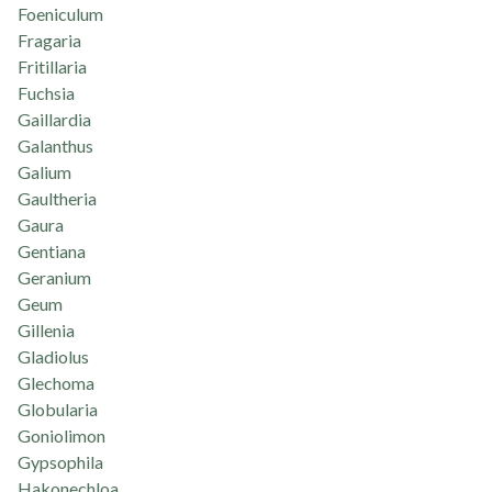
Foeniculum
Fragaria
Fritillaria
Fuchsia
Gaillardia
Galanthus
Galium
Gaultheria
Gaura
Gentiana
Geranium
Geum
Gillenia
Gladiolus
Glechoma
Globularia
Goniolimon
Gypsophila
Hakonechloa