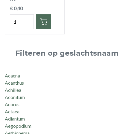
€ 0,40
Hoeveelheid
Filteren op geslachtsnaam
Acaena
Acanthus
Achillea
Aconitum
Acorus
Actaea
Adiantum
Aegopodium
Aethionema