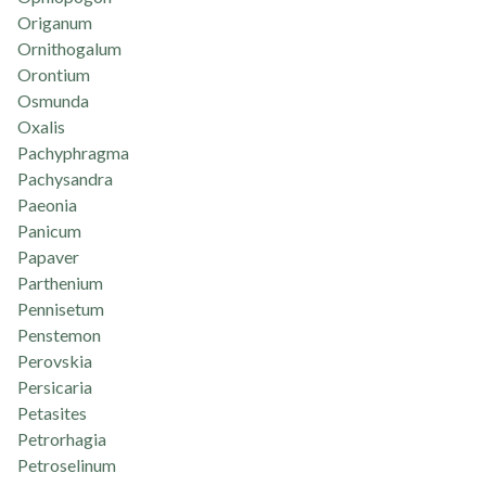
Origanum
Ornithogalum
Orontium
Osmunda
Oxalis
Pachyphragma
Pachysandra
Paeonia
Panicum
Papaver
Parthenium
Pennisetum
Penstemon
Perovskia
Persicaria
Petasites
Petrorhagia
Petroselinum