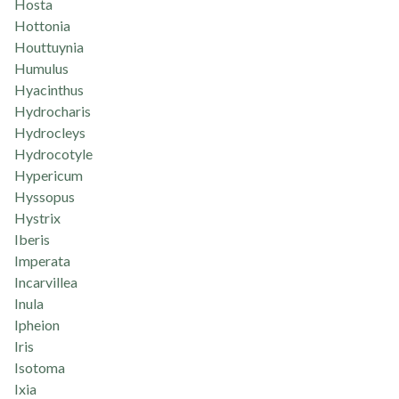
Hosta
Hottonia
Houttuynia
Humulus
Hyacinthus
Hydrocharis
Hydrocleys
Hydrocotyle
Hypericum
Hyssopus
Hystrix
Iberis
Imperata
Incarvillea
Inula
Ipheion
Iris
Isotoma
Ixia