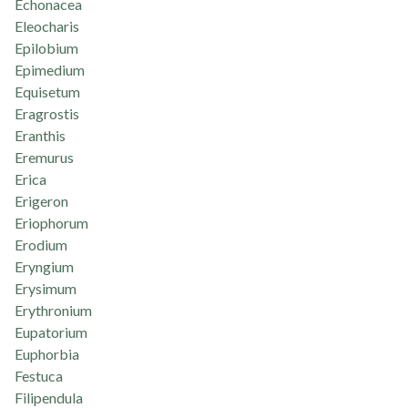
Echonacea
Eleocharis
Epilobium
Epimedium
Equisetum
Eragrostis
Eranthis
Eremurus
Erica
Erigeron
Eriophorum
Erodium
Eryngium
Erysimum
Erythronium
Eupatorium
Euphorbia
Festuca
Filipendula