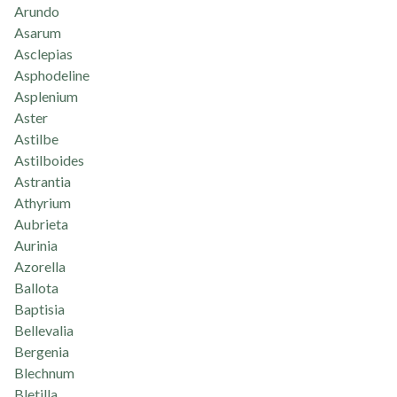
Arundo
Asarum
Asclepias
Asphodeline
Asplenium
Aster
Astilbe
Astilboides
Astrantia
Athyrium
Aubrieta
Aurinia
Azorella
Ballota
Baptisia
Bellevalia
Bergenia
Blechnum
Bletilla