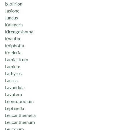
Ixiolirion
Jasione
Juncus
Kalimeris
Kirengeshoma
Knautia
Kniphofia
Koeleria
Lamiastrum
Lamium
Lathyrus
Laurus
Lavandula
Lavatera
Leontopodium
Leptinella
Leucanthemella
Leucanthemum
Leucojum