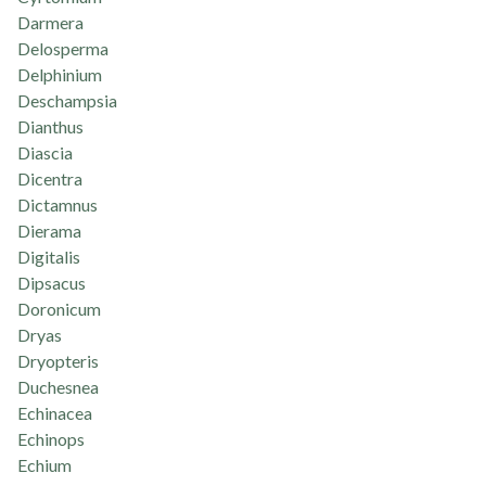
Darmera
Delosperma
Delphinium
Deschampsia
Dianthus
Diascia
Dicentra
Dictamnus
Dierama
Digitalis
Dipsacus
Doronicum
Dryas
Dryopteris
Duchesnea
Echinacea
Echinops
Echium