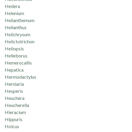
Hedera
Helenium
Helianthemum
Helianthus
Helichrysum
Helictotrichon
Heliopsis
Helleborus
Hemerocallis
Hepatica
Hermodactylus
Herniaria
Hesperis
Heuchera
Heucherella
Hieracium
Hippuris
Holcus