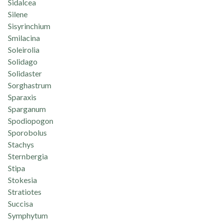
Sidalcea
Silene
Sisyrinchium
Smilacina
Soleirolia
Solidago
Solidaster
Sorghastrum
Sparaxis
Sparganum
Spodiopogon
Sporobolus
Stachys
Sternbergia
Stipa
Stokesia
Stratiotes
Succisa
Symphytum