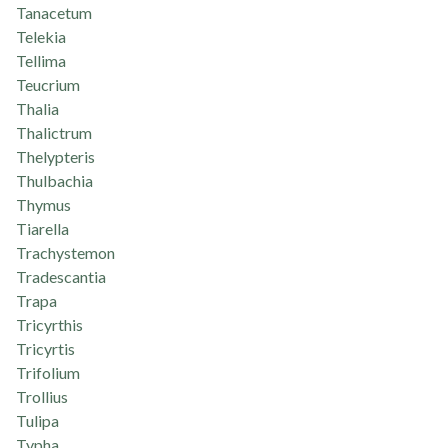
Tanacetum
Telekia
Tellima
Teucrium
Thalia
Thalictrum
Thelypteris
Thulbachia
Thymus
Tiarella
Trachystemon
Tradescantia
Trapa
Tricyrthis
Tricyrtis
Trifolium
Trollius
Tulipa
Typha