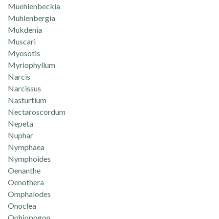
Muehlenbeckia
Muhlenbergia
Mukdenia
Muscari
Myosotis
Myriophyllum
Narcis
Narcissus
Nasturtium
Nectaroscordum
Nepeta
Nuphar
Nymphaea
Nymphoides
Oenanthe
Oenothera
Omphalodes
Onoclea
Ophiopogon