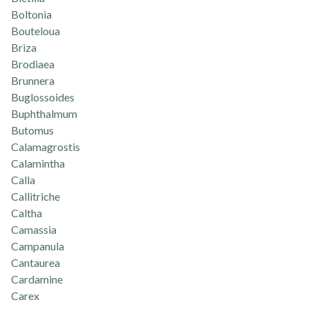
Boltonia
Bouteloua
Briza
Brodiaea
Brunnera
Buglossoides
Buphthalmum
Butomus
Calamagrostis
Calamintha
Calla
Callitriche
Caltha
Camassia
Campanula
Cantaurea
Cardamine
Carex