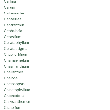
Carlina
Carum
Catananche
Centaurea
Centranthus
Cephalaria
Cerastium
Ceratophyllum
Ceratostigma
Chaenorhinum
Chamaemelum
Chasmanthium
Cheilanthes
Chelone
Chelonopsis
Chiastophyllum
Chionodoxa
Chrysanthemum
Cichorium