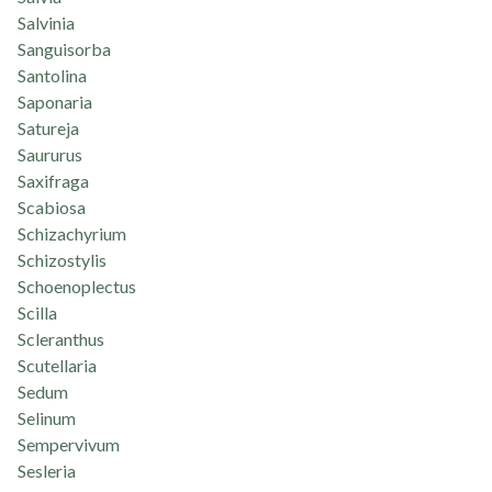
Salvinia
Sanguisorba
Santolina
Saponaria
Satureja
Saururus
Saxifraga
Scabiosa
Schizachyrium
Schizostylis
Schoenoplectus
Scilla
Scleranthus
Scutellaria
Sedum
Selinum
Sempervivum
Sesleria