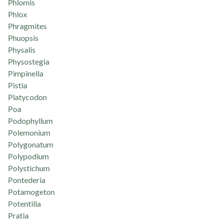
Phlomis
Phlox
Phragmites
Phuopsis
Physalis
Physostegia
Pimpinella
Pistia
Platycodon
Poa
Podophyllum
Polemonium
Polygonatum
Polypodium
Polystichum
Pontederia
Potamogeton
Potentilla
Pratia