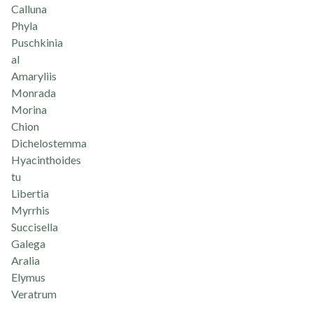
Calluna
Phyla
Puschkinia
al
Amaryliis
Monrada
Morina
Chion
Dichelostemma
Hyacinthoides
tu
Libertia
Myrrhis
Succisella
Galega
Aralia
Elymus
Veratrum