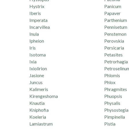
Hystrix
Panicum
Iberis
Papaver
Imperata
Parthenium
Incarvillea
Pennisetum
Inula
Penstemon
Ipheion
Perovskia
Iris
Persicaria
Isotoma
Petasites
Ixia
Petrorhagia
Ixiolirion
Petroselinu
Jasione
Phlomis
Juncus
Phlox
Kalimeris
Phragmites
Kirengeshoma
Phuopsis
Knautia
Physalis
Kniphofia
Physostegia
Koeleria
Pimpinella
Lamiastrum
Pistia