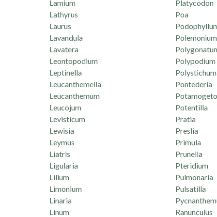
Lamium
Platycodon
Lathyrus
Poa
Laurus
Podophyllu
Lavandula
Polemonium
Lavatera
Polygonatu
Leontopodium
Polypodium
Leptinella
Polystichum
Leucanthemella
Pontederia
Leucanthemum
Potamogeto
Leucojum
Potentilla
Levisticum
Pratia
Lewisia
Preslia
Leymus
Primula
Liatris
Prunella
Ligularia
Pteridium
Lilium
Pulmonaria
Limonium
Pulsatilla
Linaria
Pycnanthe
Linum
Ranunculus