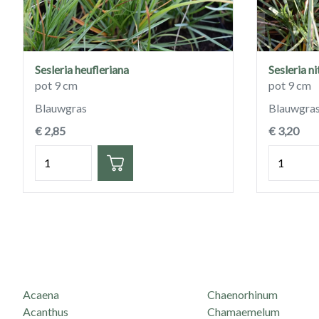
Sesleria heufleriana
Sesleria ni
pot 9 cm
pot 9 cm
Blauwgras
Blauwgra
€ 2,85
€ 3,20
Hoeveelheid
Hoeveelh
Acaena
Chaenorhinum
Acanthus
Chamaemelum