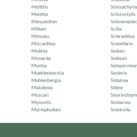
Melittis
Schizachyri
Mentha
Schizostylis
Menyanthes
Schoenoplec
Milium
Scilla
Mimulus
Scleranthus
Miscanthus
Scutellaria
Molinia
Sedum
Monarda
Selinum
Montia
Sempervivu
Muehlenbeckia
Sesleria
Muhlenbergia
Sidalcea
Mukdenia
Silene
Muscari
Sisyrinchium
Myosotis
Smilacina
Myriophyllum
Soleirolia