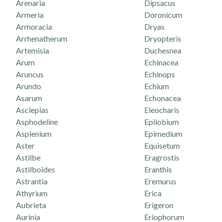
Arenaria
Dipsacus
Armeria
Doronicum
Armoracia
Dryas
Arrhenatherum
Dryopteris
Artemisia
Duchesnea
Arum
Echinacea
Aruncus
Echinops
Arundo
Echium
Asarum
Echonacea
Asclepias
Eleocharis
Asphodeline
Epilobium
Asplenium
Epimedium
Aster
Equisetum
Astilbe
Eragrostis
Astilboides
Eranthis
Astrantia
Eremurus
Athyrium
Erica
Aubrieta
Erigeron
Aurinia
Eriophorum