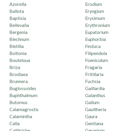
Azorella
Erodium
Ballota
Eryngium
Baptisia
Erysimum
Bellevalia
Erythronium
Bergenia
Eupatorium
Blechnum
Euphorbia
Bletilla
Festuca
Boltonia
Filipendula
Bouteloua
Foeniculum
Briza
Fragaria
Brodiaea
Fritillaria
Brunnera
Fuchsia
Buglossoides
Gaillardia
Buphthalmum
Galanthus
Butomus
Galium
Calamagrostis
Gaultheria
Calamintha
Gaura
Calla
Gentiana
Callitriche
Geranium