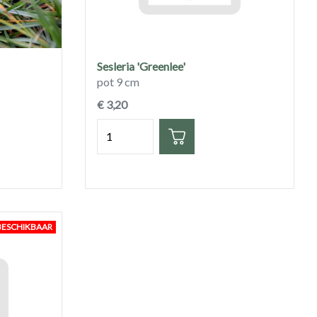
Sesleria 'Greenlee'
pot 9 cm
€ 3,20
Hoeveelheid
BESCHIKBAAR