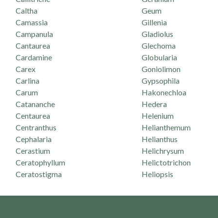
Caltha
Geum
Camassia
Gillenia
Campanula
Gladiolus
Cantaurea
Glechoma
Cardamine
Globularia
Carex
Goniolimon
Carlina
Gypsophila
Carum
Hakonechloa
Catananche
Hedera
Centaurea
Helenium
Centranthus
Helianthemum
Cephalaria
Helianthus
Cerastium
Helichrysum
Ceratophyllum
Helictotrichon
Ceratostigma
Heliopsis