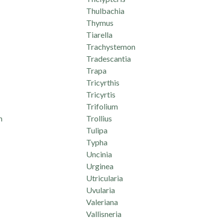
Thulbachia
Thymus
Tiarella
Trachystemon
Tradescantia
Trapa
Tricyrthis
Tricyrtis
Trifolium
m
Trollius
Tulipa
Typha
Uncinia
Urginea
Utricularia
Uvularia
Valeriana
Vallisneria