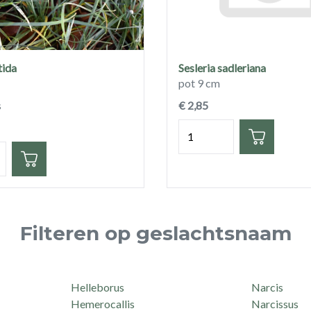
tida
Sesleria sadleriana
pot 9 cm
s
€ 2,85
Hoeveelheid
eid
Filteren op geslachtsnaam
Helleborus
Narcis
Hemerocallis
Narcissus