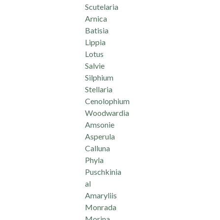
Scutelaria
Arnica
Batisia
Lippia
Lotus
Salvie
Silphium
Stellaria
Cenolophium
Woodwardia
Amsonie
Asperula
Calluna
Phyla
Puschkinia
al
Amaryliis
Monrada
Morina