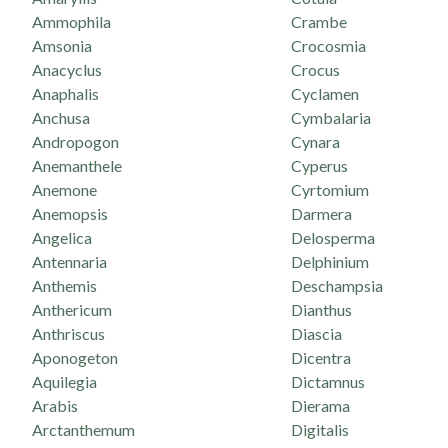
Ammophila
Crambe
Amsonia
Crocosmia
Anacyclus
Crocus
Anaphalis
Cyclamen
Anchusa
Cymbalaria
Andropogon
Cynara
Anemanthele
Cyperus
Anemone
Cyrtomium
Anemopsis
Darmera
Angelica
Delosperma
Antennaria
Delphinium
Anthemis
Deschampsia
Anthericum
Dianthus
Anthriscus
Diascia
Aponogeton
Dicentra
Aquilegia
Dictamnus
Arabis
Dierama
Arctanthemum
Digitalis