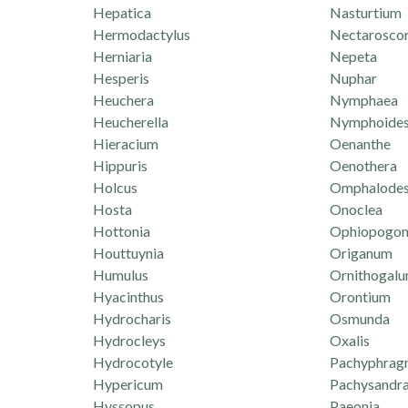
Hepatica
Nasturtium
Hermodactylus
Nectarosco
Herniaria
Nepeta
Hesperis
Nuphar
Heuchera
Nymphaea
Heucherella
Nymphoide
Hieracium
Oenanthe
Hippuris
Oenothera
Holcus
Omphalode
Hosta
Onoclea
Hottonia
Ophiopogo
Houttuynia
Origanum
Humulus
Ornithogal
Hyacinthus
Orontium
Hydrocharis
Osmunda
Hydrocleys
Oxalis
Hydrocotyle
Pachyphrag
Hypericum
Pachysandr
Hyssopus
Paeonia