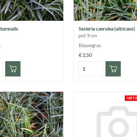
utumnalis
Sesleria caerulea (albicans)
pot 9 cm
s
Blauwgras
€ 2,50
eid
Hoeveelheid
NIET 