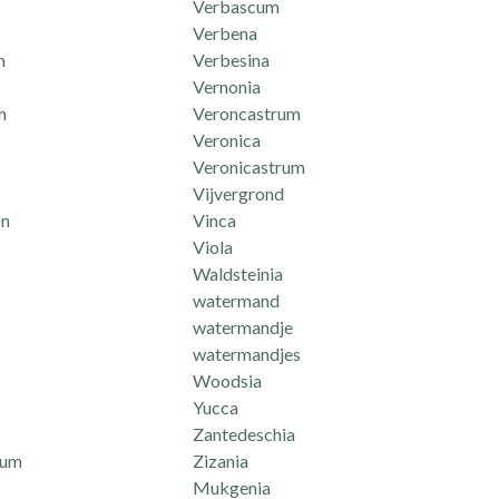
Verbascum
Verbena
m
Verbesina
Vernonia
m
Veroncastrum
Veronica
Veronicastrum
Vijvergrond
n
Vinca
Viola
Waldsteinia
watermand
watermandje
watermandjes
Woodsia
Yucca
Zantedeschia
mum
Zizania
Mukgenia