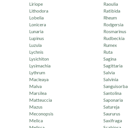
Liriope
Raoulia
Lithodora
Ratibida
Lobelia
Rheum
Lonicera
Rodgersia
Lunaria
Rosmarinus
Lupinus
Rudbeckia
Luzula
Rumex
Lychnis
Ruta
Lysichiton
Sagina
Lysimachia
Sagittaria
Lythrum
Salvia
Macleaya
Salvinia
Malva
Sanguisorba
Marsilea
Santolina
Matteuccia
Saponaria
Mazus
Satureja
Meconopsis
Saururus
Melica
Saxifraga
Melissa
Scabiosa