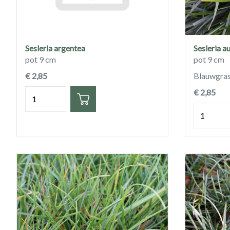
Sesleria argentea
Sesleria a
pot 9 cm
pot 9 cm
€ 2,85
Blauwgra
Hoeveelheid
€ 2,85
Hoeveelh