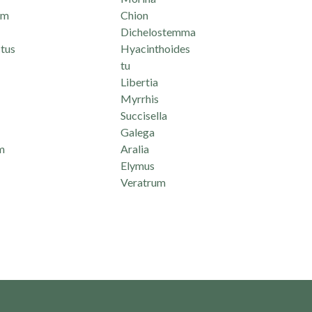
um
Chion
Dichelostemma
tus
Hyacinthoides
tu
Libertia
Myrrhis
Succisella
Galega
m
Aralia
Elymus
Veratrum