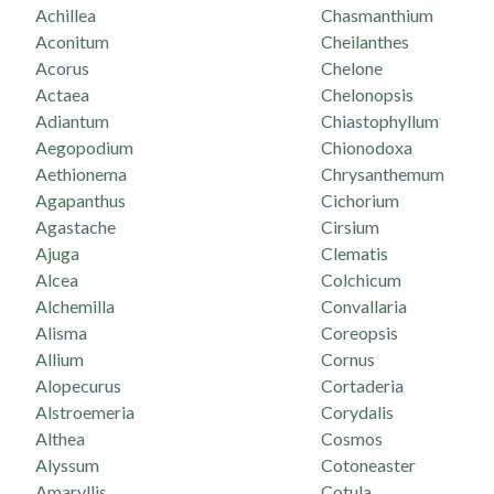
Achillea
Chasmanthium
Aconitum
Cheilanthes
Acorus
Chelone
Actaea
Chelonopsis
Adiantum
Chiastophyllum
Aegopodium
Chionodoxa
Aethionema
Chrysanthemum
Agapanthus
Cichorium
Agastache
Cirsium
Ajuga
Clematis
Alcea
Colchicum
Alchemilla
Convallaria
Alisma
Coreopsis
Allium
Cornus
Alopecurus
Cortaderia
Alstroemeria
Corydalis
Althea
Cosmos
Alyssum
Cotoneaster
Amaryllis
Cotula