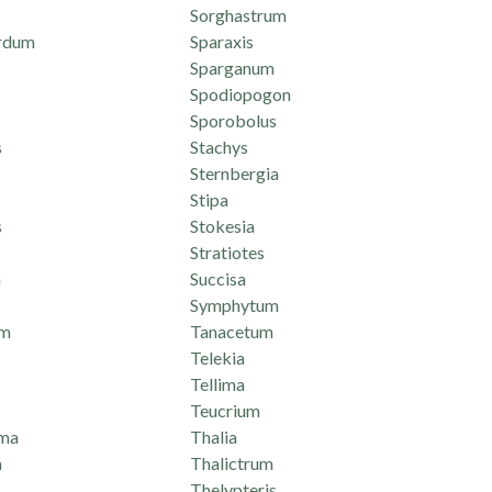
Sorghastrum
rdum
Sparaxis
Sparganum
Spodiopogon
Sporobolus
s
Stachys
Sternbergia
Stipa
s
Stokesia
Stratiotes
n
Succisa
Symphytum
um
Tanacetum
Telekia
Tellima
Teucrium
ma
Thalia
a
Thalictrum
Thelypteris