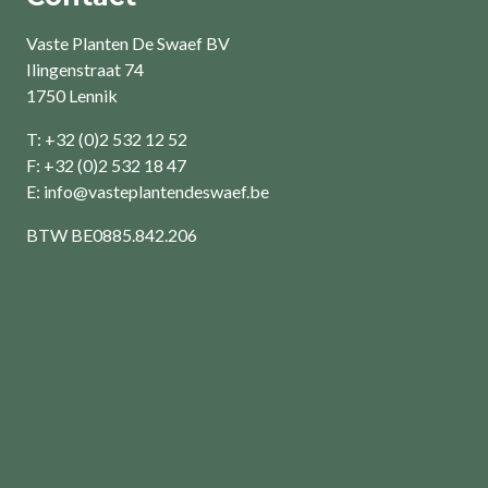
Vaste Planten De Swaef BV
Ilingenstraat 74
1750 Lennik
T: +32 (0)2 532 12 52
F: +32 (0)2 532 18 47
E:
info@vasteplantendeswaef.be
BTW
BE0885.842.206