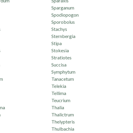
rdum
Sparaxis
Sparganum
Spodiopogon
Sporobolus
s
Stachys
Sternbergia
Stipa
s
Stokesia
Stratiotes
n
Succisa
Symphytum
um
Tanacetum
Telekia
Tellima
Teucrium
ma
Thalia
a
Thalictrum
Thelypteris
Thulbachia