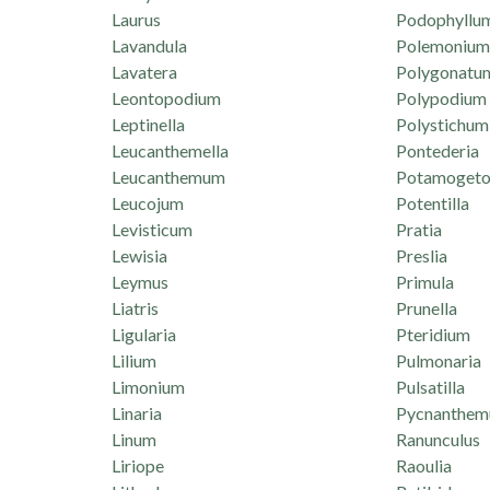
Laurus
Podophyllu
Lavandula
Polemonium
Lavatera
Polygonatu
Leontopodium
Polypodium
Leptinella
Polystichum
Leucanthemella
Pontederia
Leucanthemum
Potamogeto
Leucojum
Potentilla
Levisticum
Pratia
Lewisia
Preslia
Leymus
Primula
Liatris
Prunella
Ligularia
Pteridium
Lilium
Pulmonaria
Limonium
Pulsatilla
Linaria
Pycnanthe
Linum
Ranunculus
Liriope
Raoulia