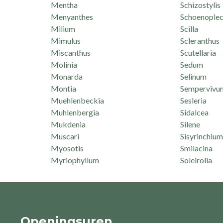
Mentha
Schizostylis
Menyanthes
Schoenoplec
Milium
Scilla
Mimulus
Scleranthus
Miscanthus
Scutellaria
Molinia
Sedum
Monarda
Selinum
Montia
Sempervivu
Muehlenbeckia
Sesleria
Muhlenbergia
Sidalcea
Mukdenia
Silene
Muscari
Sisyrinchium
Myosotis
Smilacina
Myriophyllum
Soleirolia
Openingsuren