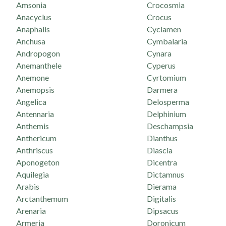
Amsonia
Crocosmia
Anacyclus
Crocus
Anaphalis
Cyclamen
Anchusa
Cymbalaria
Andropogon
Cynara
Anemanthele
Cyperus
Anemone
Cyrtomium
Anemopsis
Darmera
Angelica
Delosperma
Antennaria
Delphinium
Anthemis
Deschampsia
Anthericum
Dianthus
Anthriscus
Diascia
Aponogeton
Dicentra
Aquilegia
Dictamnus
Arabis
Dierama
Arctanthemum
Digitalis
Arenaria
Dipsacus
Armeria
Doronicum