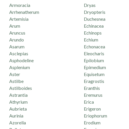
Armoracia
Dryas
Arrhenatherum
Dryopteris
Artemisia
Duchesnea
Arum
Echinacea
Aruncus
Echinops
Arundo
Echium
Asarum
Echonacea
Asclepias
Eleocharis
Asphodeline
Epilobium
Asplenium
Epimedium
Aster
Equisetum
Astilbe
Eragrostis
Astilboides
Eranthis
Astrantia
Eremurus
Athyrium
Erica
Aubrieta
Erigeron
Aurinia
Eriophorum
Azorella
Erodium