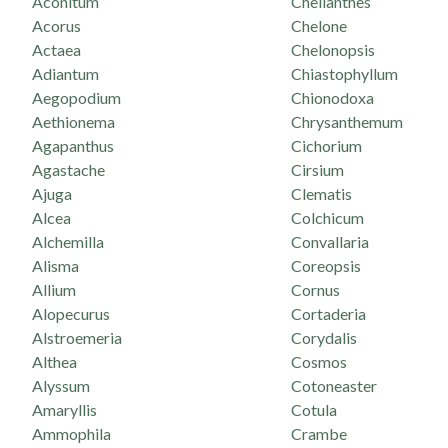
Aconitum
Cheilanthes
Acorus
Chelone
Actaea
Chelonopsis
Adiantum
Chiastophyllum
Aegopodium
Chionodoxa
Aethionema
Chrysanthemum
Agapanthus
Cichorium
Agastache
Cirsium
Ajuga
Clematis
Alcea
Colchicum
Alchemilla
Convallaria
Alisma
Coreopsis
Allium
Cornus
Alopecurus
Cortaderia
Alstroemeria
Corydalis
Althea
Cosmos
Alyssum
Cotoneaster
Amaryllis
Cotula
Ammophila
Crambe