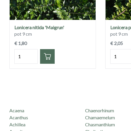
Lonicera nitida 'Maigrun'
Lonicera p
pot 9 cm
pot 9 cm
€ 1,80
€ 2,05
Hoeveelheid
Hoeveelh
Acaena
Chaenorhinum
Acanthus
Chamaemelum
Achillea
Chasmanthium