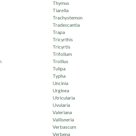
Thymus
Tiarella
Trachystemon
Tradescantia
Trapa
Tricyrthis
Tricyrtis
Trifolium
m
Trollius
Tulipa
Typha
Uncinia
Urginea
Utricularia
Uvularia
Valeriana
Vallisneria
Verbascum
Verbena