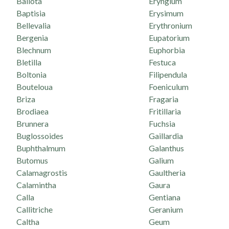
Ballota
Eryngium
Baptisia
Erysimum
Bellevalia
Erythronium
Bergenia
Eupatorium
Blechnum
Euphorbia
Bletilla
Festuca
Boltonia
Filipendula
Bouteloua
Foeniculum
Briza
Fragaria
Brodiaea
Fritillaria
Brunnera
Fuchsia
Buglossoides
Gaillardia
Buphthalmum
Galanthus
Butomus
Galium
Calamagrostis
Gaultheria
Calamintha
Gaura
Calla
Gentiana
Callitriche
Geranium
Caltha
Geum