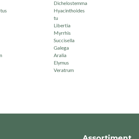
Dichelostemma
tus
Hyacinthoides
tu
Libertia
Myrrhis
Succisella
Galega
m
Aralia
Elymus
Veratrum
Assortiment