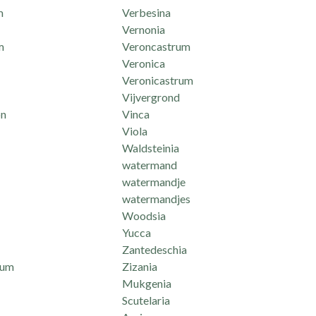
m
Verbesina
Vernonia
m
Veroncastrum
Veronica
Veronicastrum
Vijvergrond
n
Vinca
Viola
Waldsteinia
watermand
watermandje
watermandjes
Woodsia
Yucca
Zantedeschia
mum
Zizania
Mukgenia
Scutelaria