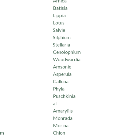
Arnica
Batisia
Lippia
Lotus
Salvie
Silphium
Stellaria
Cenolophium
Woodwardia
Amsonie
Asperula
Calluna
Phyla
Puschkinia
al
Amaryliis
Monrada
Morina
um
Chion