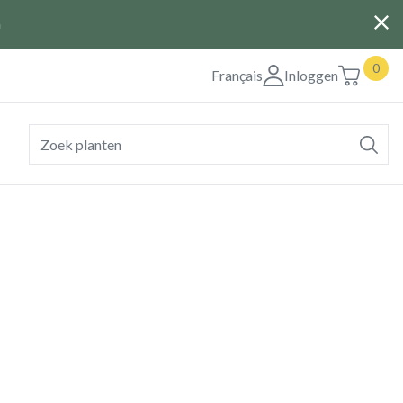
G
0
Français
Inloggen