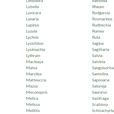
Lithodora
Ratibida
Lobelia
Rheum
Lonicera
Rodgersia
Lunaria
Rosmarinus
Lupinus
Rudbeckia
Luzula
Rumex
Lychnis
Ruta
Lysichiton
Sagina
Lysimachia
Sagittaria
Lythrum
Salvia
Macleaya
Salvinia
Malva
Sanguisorba
Marsilea
Santolina
Matteuccia
Saponaria
Mazus
Satureja
Meconopsis
Saururus
Melica
Saxifraga
Melissa
Scabiosa
Melittis
Schizachyri