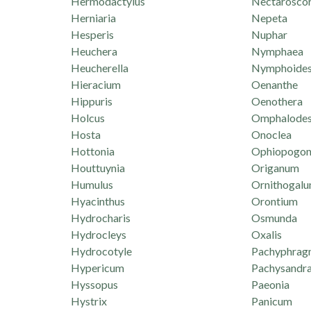
Hermodactylus
Nectarosco
Herniaria
Nepeta
Hesperis
Nuphar
Heuchera
Nymphaea
Heucherella
Nymphoide
Hieracium
Oenanthe
Hippuris
Oenothera
Holcus
Omphalode
Hosta
Onoclea
Hottonia
Ophiopogo
Houttuynia
Origanum
Humulus
Ornithogal
Hyacinthus
Orontium
Hydrocharis
Osmunda
Hydrocleys
Oxalis
Hydrocotyle
Pachyphrag
Hypericum
Pachysandr
Hyssopus
Paeonia
Hystrix
Panicum