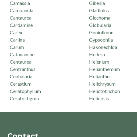
Camassia
Gillenia
Campanula
Gladiolus
Cantaurea
Glechoma
Cardamine
Globularia
Carex
Goniolimon
Carlina
Gypsophila
Carum
Hakonechloa
Catananche
Hedera
Centaurea
Helenium
Centranthus
Helianthemum
Cephalaria
Helianthus
Cerastium
Helichrysum
Ceratophyllum
Helictotrichon
Ceratostigma
Heliopsis
Contact