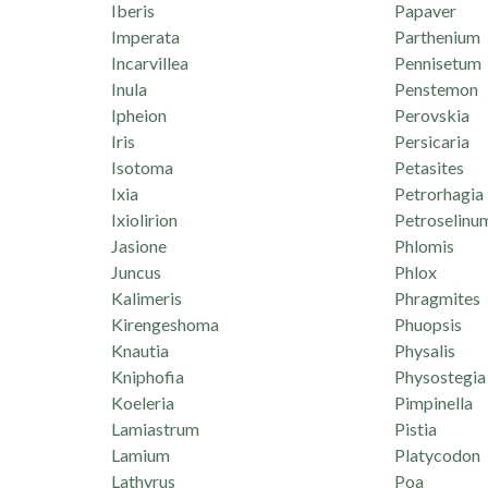
Iberis
Papaver
Imperata
Parthenium
Incarvillea
Pennisetum
Inula
Penstemon
Ipheion
Perovskia
Iris
Persicaria
Isotoma
Petasites
Ixia
Petrorhagia
Ixiolirion
Petroselinu
Jasione
Phlomis
Juncus
Phlox
Kalimeris
Phragmites
Kirengeshoma
Phuopsis
Knautia
Physalis
Kniphofia
Physostegia
Koeleria
Pimpinella
Lamiastrum
Pistia
Lamium
Platycodon
Lathyrus
Poa