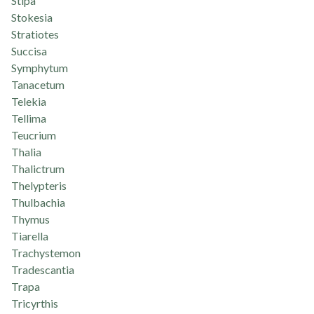
Stipa
Stokesia
Stratiotes
Succisa
Symphytum
Tanacetum
Telekia
Tellima
Teucrium
Thalia
Thalictrum
Thelypteris
Thulbachia
Thymus
Tiarella
Trachystemon
Tradescantia
Trapa
Tricyrthis