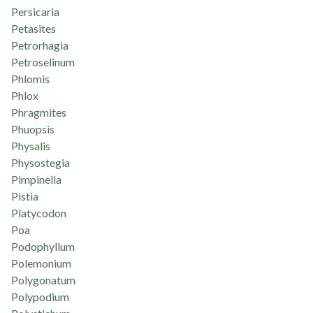
Persicaria
Petasites
Petrorhagia
Petroselinum
Phlomis
Phlox
Phragmites
Phuopsis
Physalis
Physostegia
Pimpinella
Pistia
Platycodon
Poa
Podophyllum
Polemonium
Polygonatum
Polypodium