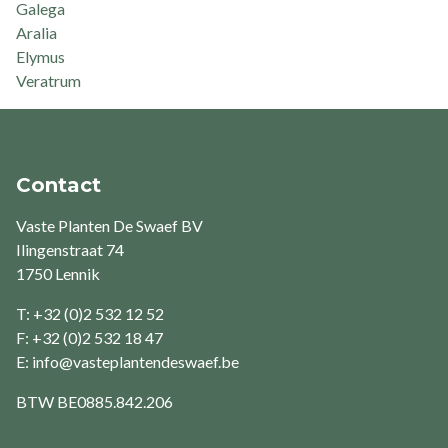
Galega
Aralia
Elymus
Veratrum
Contact
Vaste Planten De Swaef BV
Ilingenstraat 74
1750 Lennik
T: +32 (0)2 532 12 52
F: +32 (0)2 532 18 47
E:
info@vasteplantendeswaef.be
BTW
BE0885.842.206