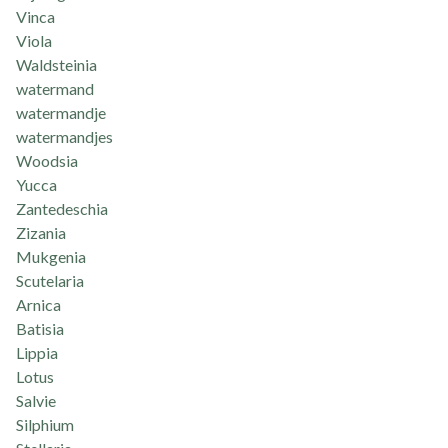
Vinca
Viola
Waldsteinia
watermand
watermandje
watermandjes
Woodsia
Yucca
Zantedeschia
Zizania
Mukgenia
Scutelaria
Arnica
Batisia
Lippia
Lotus
Salvie
Silphium