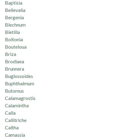
Baptisia
Bellevalia
Bergenia
Blechnum
Bletilla
Boltonia
Bouteloua
Briza
Brodiaea
Brunnera
Buglossoides
Buphthalmum
Butomus
Calamagrostis
Calamintha
Calla
Callitriche
Caltha
Camassia