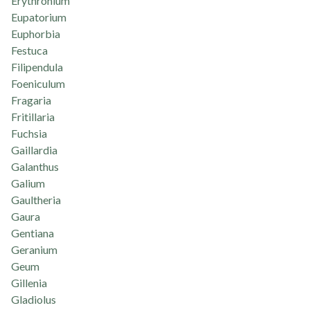
Erythronium
Eupatorium
Euphorbia
Festuca
Filipendula
Foeniculum
Fragaria
Fritillaria
Fuchsia
Gaillardia
Galanthus
Galium
Gaultheria
Gaura
Gentiana
Geranium
Geum
Gillenia
Gladiolus