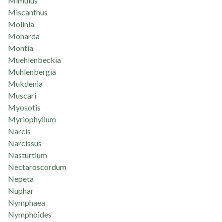
Mimulus
Miscanthus
Molinia
Monarda
Montia
Muehlenbeckia
Muhlenbergia
Mukdenia
Muscari
Myosotis
Myriophyllum
Narcis
Narcissus
Nasturtium
Nectaroscordum
Nepeta
Nuphar
Nymphaea
Nymphoides