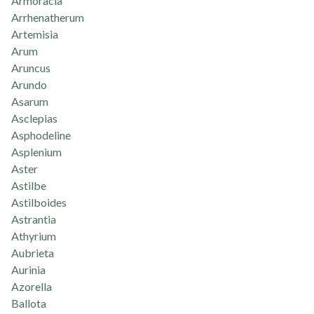
Armoracia
Arrhenatherum
Artemisia
Arum
Aruncus
Arundo
Asarum
Asclepias
Asphodeline
Asplenium
Aster
Astilbe
Astilboides
Astrantia
Athyrium
Aubrieta
Aurinia
Azorella
Ballota