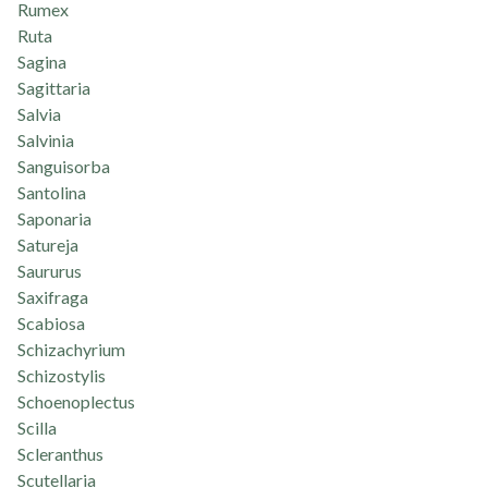
Rumex
Ruta
Sagina
Sagittaria
Salvia
Salvinia
Sanguisorba
Santolina
Saponaria
Satureja
Saururus
Saxifraga
Scabiosa
Schizachyrium
Schizostylis
Schoenoplectus
Scilla
Scleranthus
Scutellaria