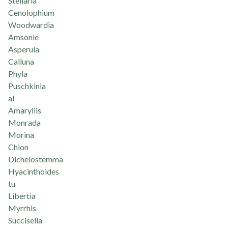
Stellaria
Cenolophium
Woodwardia
Amsonie
Asperula
Calluna
Phyla
Puschkinia
al
Amaryliis
Monrada
Morina
Chion
Dichelostemma
Hyacinthoides
tu
Libertia
Myrrhis
Succisella