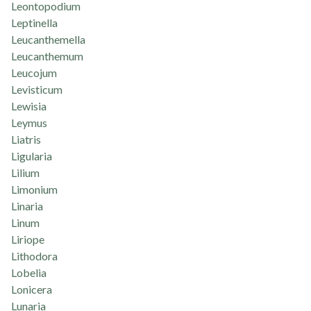
Leontopodium
Leptinella
Leucanthemella
Leucanthemum
Leucojum
Levisticum
Lewisia
Leymus
Liatris
Ligularia
Lilium
Limonium
Linaria
Linum
Liriope
Lithodora
Lobelia
Lonicera
Lunaria