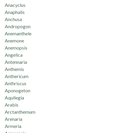
Anacyclus
Anaphalis
Anchusa
Andropogon
Anemanthele
Anemone
Anemopsis
Angelica
Antennaria
Anthemis
Anthericum
Anthriscus
Aponogeton
Aquilegia
Arabis
Arctanthemum
Arenaria
Armeria