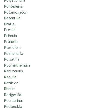
Polystichum
Pontederia
Potamogeton
Potentilla
Pratia
Preslia
Primula
Prunella
Pteridium
Pulmonaria
Pulsatilla
Pycnanthemum
Ranunculus
Raoulia
Ratibida
Rheum
Rodgersia
Rosmarinus
Rudbeckia