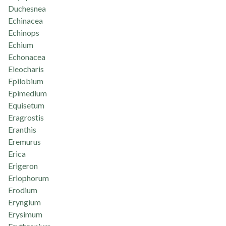
Duchesnea
Echinacea
Echinops
Echium
Echonacea
Eleocharis
Epilobium
Epimedium
Equisetum
Eragrostis
Eranthis
Eremurus
Erica
Erigeron
Eriophorum
Erodium
Eryngium
Erysimum