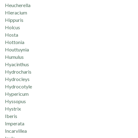
Heucherella
Hieracium
Hippuris
Holcus
Hosta
Hottonia
Houttuynia
Humulus
Hyacinthus
Hydrocharis
Hydrocleys
Hydrocotyle
Hypericum
Hyssopus
Hystrix
Iberis
Imperata
Incarvillea