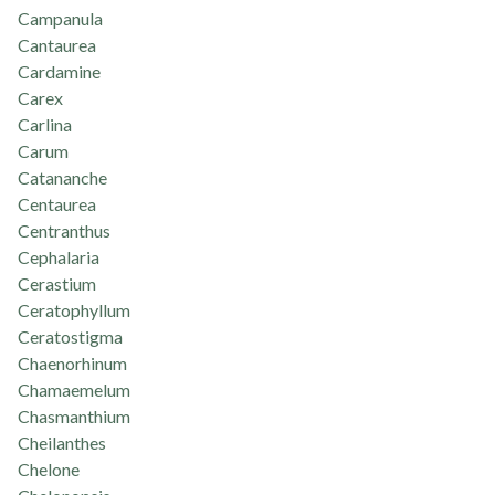
Campanula
Cantaurea
Cardamine
Carex
Carlina
Carum
Catananche
Centaurea
Centranthus
Cephalaria
Cerastium
Ceratophyllum
Ceratostigma
Chaenorhinum
Chamaemelum
Chasmanthium
Cheilanthes
Chelone