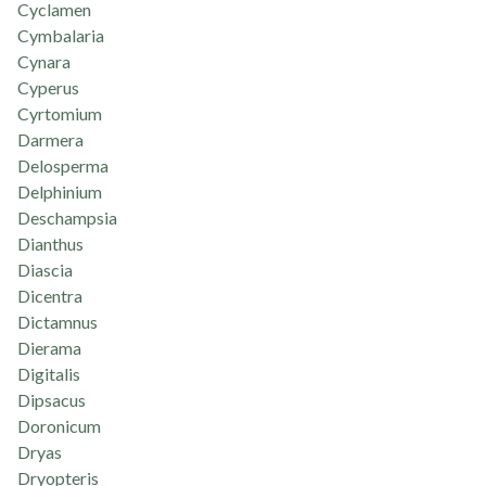
Cyclamen
Cymbalaria
Cynara
Cyperus
Cyrtomium
Darmera
Delosperma
Delphinium
Deschampsia
Dianthus
Diascia
Dicentra
Dictamnus
Dierama
Digitalis
Dipsacus
Doronicum
Dryas
Dryopteris