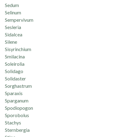
Sedum
Selinum
Sempervivum
Sesleria
Sidalcea
Silene
Sisyrinchium
Smilacina
Soleirolia
Solidago
Solidaster
Sorghastrum
Sparaxis
Sparganum
Spodiopogon
Sporobolus
Stachys
Sternbergia