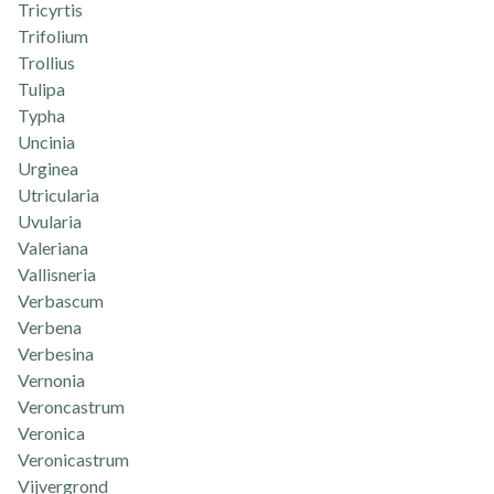
Tricyrtis
Trifolium
Trollius
Tulipa
Typha
Uncinia
Urginea
Utricularia
Uvularia
Valeriana
Vallisneria
Verbascum
Verbena
Verbesina
Vernonia
Veroncastrum
Veronica
Veronicastrum
Vijvergrond