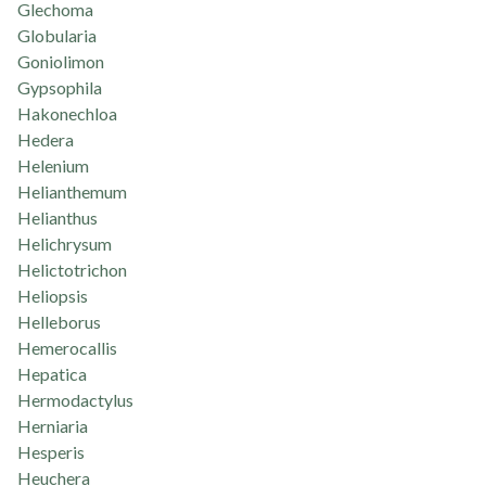
Glechoma
Globularia
Goniolimon
Gypsophila
Hakonechloa
Hedera
Helenium
Helianthemum
Helianthus
Helichrysum
Helictotrichon
Heliopsis
Helleborus
Hemerocallis
Hepatica
Hermodactylus
Herniaria
Hesperis
Heuchera