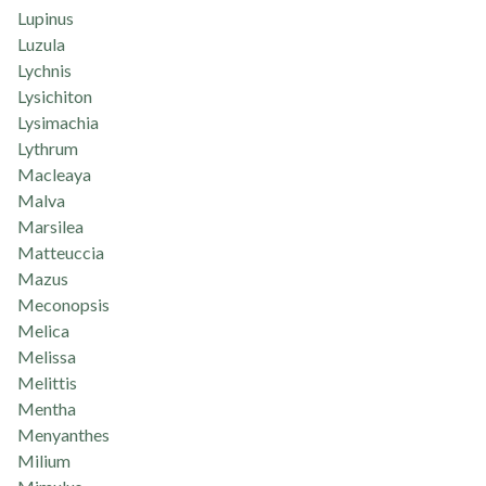
Lupinus
Luzula
Lychnis
Lysichiton
Lysimachia
Lythrum
Macleaya
Malva
Marsilea
Matteuccia
Mazus
Meconopsis
Melica
Melissa
Melittis
Mentha
Menyanthes
Milium