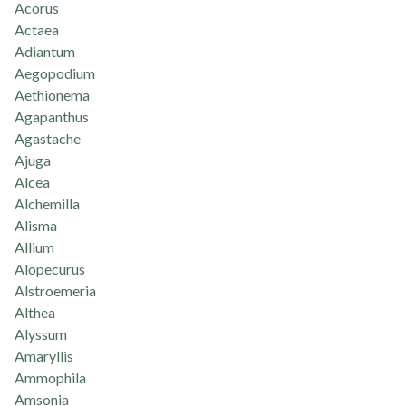
Acorus
Actaea
Adiantum
Aegopodium
Aethionema
Agapanthus
Agastache
Ajuga
Alcea
Alchemilla
Alisma
Allium
Alopecurus
Alstroemeria
Althea
Alyssum
Amaryllis
Ammophila
Amsonia