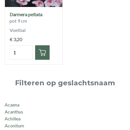
Darmera peltata
pot 9 cm
Voetbal
€ 3,20
Hoeveelheid
Filteren op geslachtsnaam
Acaena
Acanthus
Achillea
Aconitum