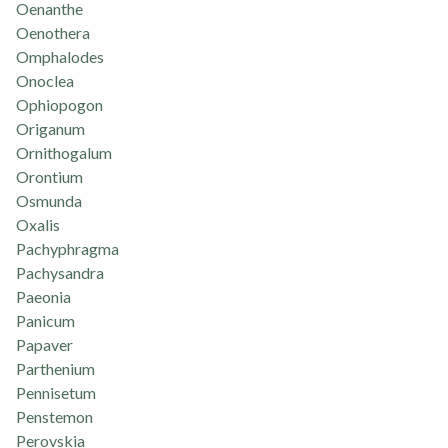
Oenanthe
Oenothera
Omphalodes
Onoclea
Ophiopogon
Origanum
Ornithogalum
Orontium
Osmunda
Oxalis
Pachyphragma
Pachysandra
Paeonia
Panicum
Papaver
Parthenium
Pennisetum
Penstemon
Perovskia