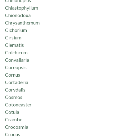
Chelonopsis
Chiastophyllum
Chionodoxa
Chrysanthemum
Cichorium
Cirsium
Clematis
Colchicum
Convallaria
Coreopsis
Cornus
Cortaderia
Corydalis
Cosmos
Cotoneaster
Cotula
Crambe
Crocosmia
Crocus