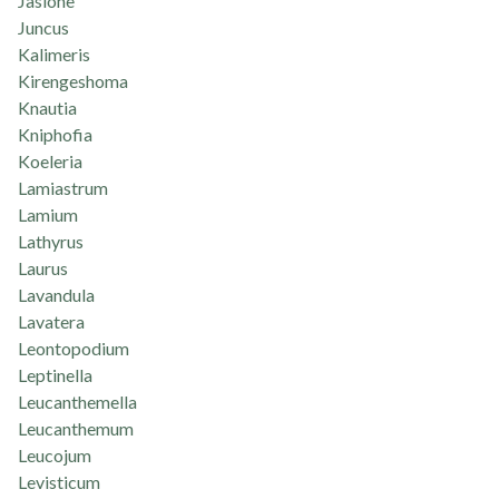
Jasione
Juncus
Kalimeris
Kirengeshoma
Knautia
Kniphofia
Koeleria
Lamiastrum
Lamium
Lathyrus
Laurus
Lavandula
Lavatera
Leontopodium
Leptinella
Leucanthemella
Leucanthemum
Leucojum
Levisticum