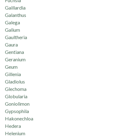
Fuchsia
Gaillardia
Galanthus
Galega
Galium
Gaultheria
Gaura
Gentiana
Geranium
Geum
Gillenia
Gladiolus
Glechoma
Globularia
Goniolimon
Gypsophila
Hakonechloa
Hedera
Helenium