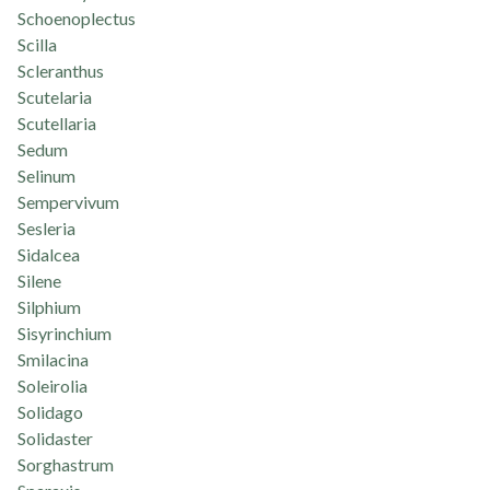
Schoenoplectus
Scilla
Scleranthus
Scutelaria
Scutellaria
Sedum
Selinum
Sempervivum
Sesleria
Sidalcea
Silene
Silphium
Sisyrinchium
Smilacina
Soleirolia
Solidago
Solidaster
Sorghastrum