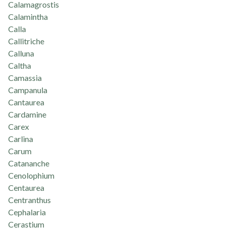
Calamagrostis
Calamintha
Calla
Callitriche
Calluna
Caltha
Camassia
Campanula
Cantaurea
Cardamine
Carex
Carlina
Carum
Catananche
Cenolophium
Centaurea
Centranthus
Cephalaria
Cerastium