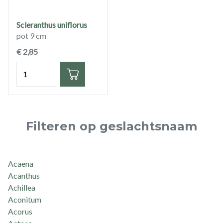
Scleranthus uniflorus
pot 9 cm
€ 2,85
Hoeveelheid
Filteren op geslachtsnaam
Acaena
Acanthus
Achillea
Aconitum
Acorus