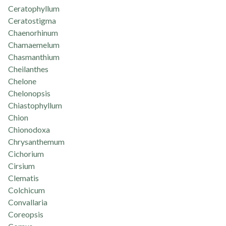
Ceratophyllum
Ceratostigma
Chaenorhinum
Chamaemelum
Chasmanthium
Cheilanthes
Chelone
Chelonopsis
Chiastophyllum
Chion
Chionodoxa
Chrysanthemum
Cichorium
Cirsium
Clematis
Colchicum
Convallaria
Coreopsis