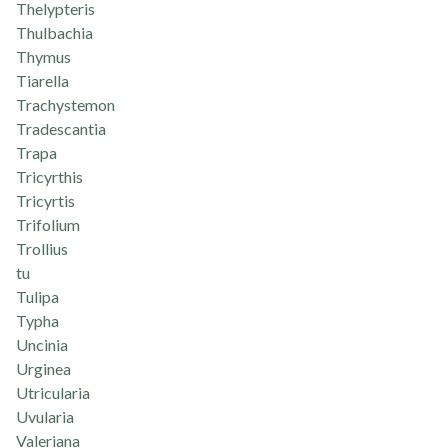
Thelypteris
Thulbachia
Thymus
Tiarella
Trachystemon
Tradescantia
Trapa
Tricyrthis
Tricyrtis
Trifolium
Trollius
tu
Tulipa
Typha
Uncinia
Urginea
Utricularia
Uvularia
Valeriana