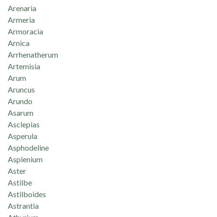
Arenaria
Armeria
Armoracia
Arnica
Arrhenatherum
Artemisia
Arum
Aruncus
Arundo
Asarum
Asclepias
Asperula
Asphodeline
Asplenium
Aster
Astilbe
Astilboides
Astrantia