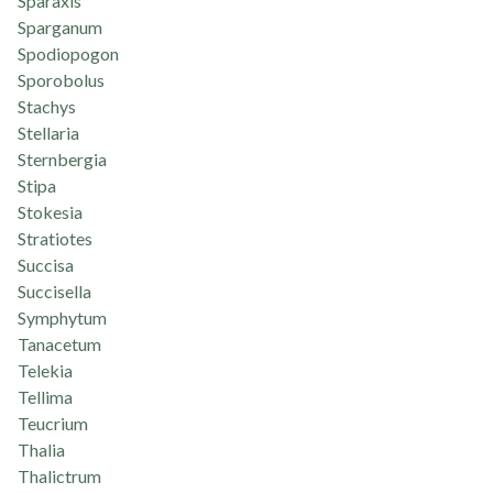
Sparaxis
Sparganum
Spodiopogon
Sporobolus
Stachys
Stellaria
Sternbergia
Stipa
Stokesia
Stratiotes
Succisa
Succisella
Symphytum
Tanacetum
Telekia
Tellima
Teucrium
Thalia
Thalictrum