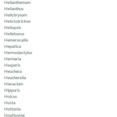
Helianthemum
Helianthus
Helichrysum
Helictotrichon
Heliopsis
Helleborus
Hemerocallis
Hepatica
Hermodactylus
Herniaria
Hesperis
Heuchera
Heucherella
Hieracium
Hippuris
Holcus
Hosta
Hottonia
Houttuynia