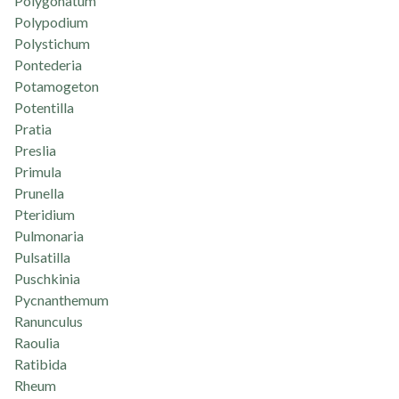
Polygonatum
Polypodium
Polystichum
Pontederia
Potamogeton
Potentilla
Pratia
Preslia
Primula
Prunella
Pteridium
Pulmonaria
Pulsatilla
Puschkinia
Pycnanthemum
Ranunculus
Raoulia
Ratibida
Rheum