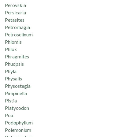
Perovskia
Persicaria
Petasites
Petrorhagia
Petroselinum
Phlomis
Phlox
Phragmites
Phuopsis
Phyla
Physalis
Physostegia
Pimpinella
Pistia
Platycodon
Poa
Podophyllum
Polemonium