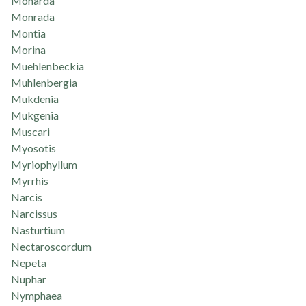
Monarda
Monrada
Montia
Morina
Muehlenbeckia
Muhlenbergia
Mukdenia
Mukgenia
Muscari
Myosotis
Myriophyllum
Myrrhis
Narcis
Narcissus
Nasturtium
Nectaroscordum
Nepeta
Nuphar
Nymphaea