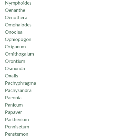
Nymphoides
Oenanthe
Oenothera
Omphalodes
Onoclea
Ophiopogon
Origanum
Ornithogalum
Orontium
Osmunda
Oxalis
Pachyphragma
Pachysandra
Paeonia
Panicum
Papaver
Parthenium
Pennisetum
Penstemon