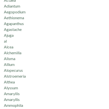
Actaea
Adiantum
Aegopodium
Aethionema
Agapanthus
Agastache
Ajuga
al
Alcea
Alchemilla
Alisma
Allium
Alopecurus
Alstroemeria
Althea
Alyssum
Amaryliis
Amaryllis
Ammophila