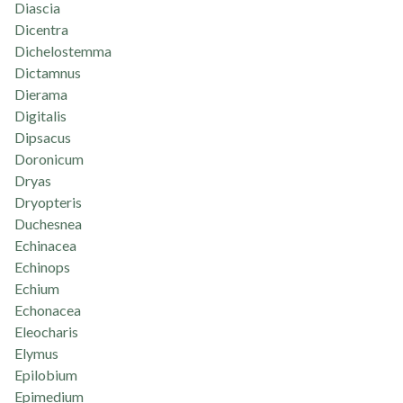
Diascia
Dicentra
Dichelostemma
Dictamnus
Dierama
Digitalis
Dipsacus
Doronicum
Dryas
Dryopteris
Duchesnea
Echinacea
Echinops
Echium
Echonacea
Eleocharis
Elymus
Epilobium
Epimedium