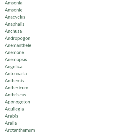
Amsonia
Amsonie
Anacyclus
Anaphalis
Anchusa
Andropogon
Anemanthele
Anemone
Anemopsis
Angelica
Antennaria
Anthemis
Anthericum
Anthriscus
Aponogeton
Aquilegia
Arabis
Aralia
Arctanthemum