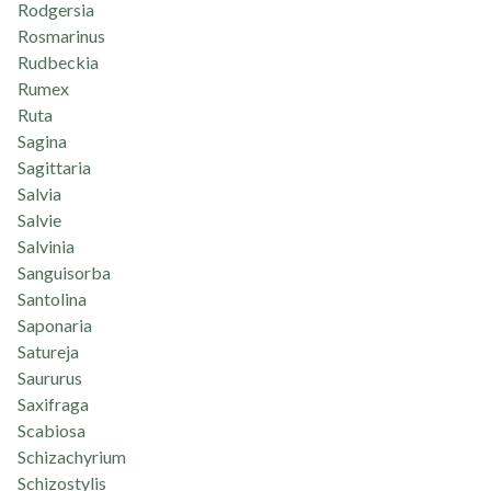
Rodgersia
Rosmarinus
Rudbeckia
Rumex
Ruta
Sagina
Sagittaria
Salvia
Salvie
Salvinia
Sanguisorba
Santolina
Saponaria
Satureja
Saururus
Saxifraga
Scabiosa
Schizachyrium
Schizostylis