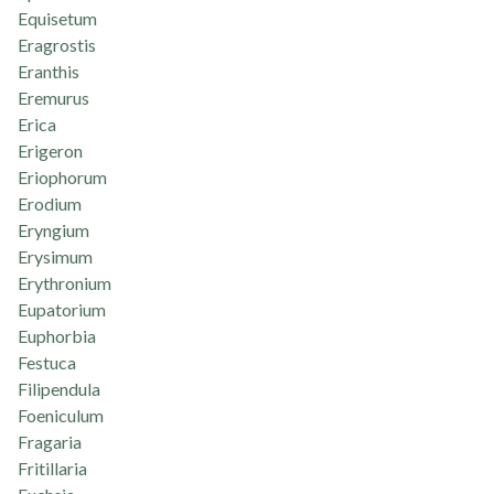
Equisetum
Eragrostis
Eranthis
Eremurus
Erica
Erigeron
Eriophorum
Erodium
Eryngium
Erysimum
Erythronium
Eupatorium
Euphorbia
Festuca
Filipendula
Foeniculum
Fragaria
Fritillaria