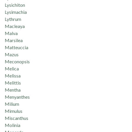
Lysichiton
Lysimachia
Lythrum
Macleaya
Malva
Marsilea
Matteuccia
Mazus
Meconopsis
Melica
Melissa
Melittis
Mentha
Menyanthes
Milium
Mimulus
Miscanthus
Molinia