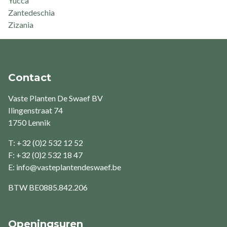
Yucca
Zantedeschia
Zizania
Contact
Vaste Planten De Swaef BV
Ilingenstraat 74
1750 Lennik
T: +32 (0)2 532 12 52
F: +32 (0)2 532 18 47
E:
info@vasteplantendeswaef.be
BTW
BE0885.842.206
Openingsuren