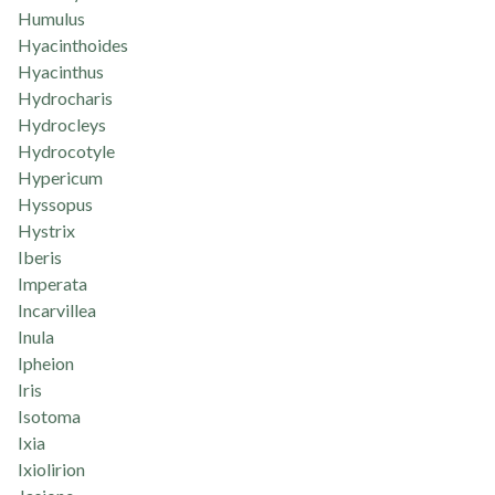
Humulus
Hyacinthoides
Hyacinthus
Hydrocharis
Hydrocleys
Hydrocotyle
Hypericum
Hyssopus
Hystrix
Iberis
Imperata
Incarvillea
Inula
Ipheion
Iris
Isotoma
Ixia
Ixiolirion