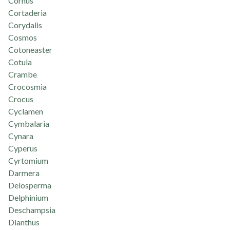
Cornus
Cortaderia
Corydalis
Cosmos
Cotoneaster
Cotula
Crambe
Crocosmia
Crocus
Cyclamen
Cymbalaria
Cynara
Cyperus
Cyrtomium
Darmera
Delosperma
Delphinium
Deschampsia
Dianthus