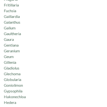
Fritillaria
Fuchsia
Gaillardia
Galanthus
Galium
Gaultheria
Gaura
Gentiana
Geranium
Geum
Gillenia
Gladiolus
Glechoma
Globularia
Goniolimon
Gypsophila
Hakonechloa
Hedera