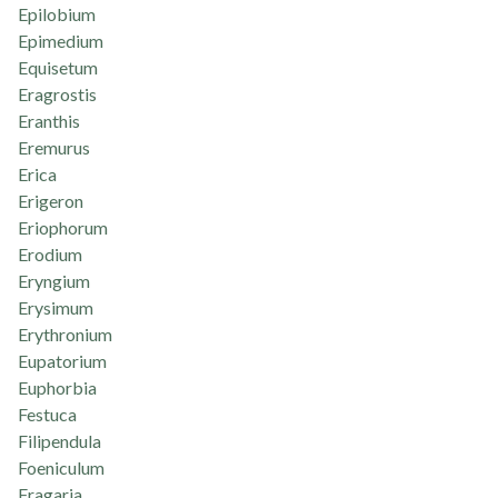
Epilobium
Epimedium
Equisetum
Eragrostis
Eranthis
Eremurus
Erica
Erigeron
Eriophorum
Erodium
Eryngium
Erysimum
Erythronium
Eupatorium
Euphorbia
Festuca
Filipendula
Foeniculum
Fragaria