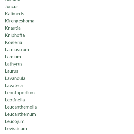
Juncus
Kalimeris
Kirengeshoma
Knautia
Kniphofia
Koeleria
Lamiastrum
Lamium
Lathyrus
Laurus
Lavandula
Lavatera
Leontopodium
Leptinella
Leucanthemella
Leucanthemum
Leucojum
Levisticum