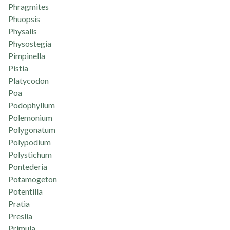
Phragmites
Phuopsis
Physalis
Physostegia
Pimpinella
Pistia
Platycodon
Poa
Podophyllum
Polemonium
Polygonatum
Polypodium
Polystichum
Pontederia
Potamogeton
Potentilla
Pratia
Preslia
Primula