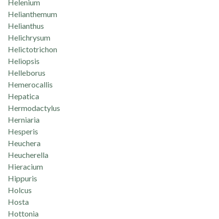
Helenium
Helianthemum
Helianthus
Helichrysum
Helictotrichon
Heliopsis
Helleborus
Hemerocallis
Hepatica
Hermodactylus
Herniaria
Hesperis
Heuchera
Heucherella
Hieracium
Hippuris
Holcus
Hosta
Hottonia