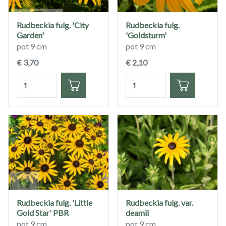
Rudbeckia fulg. 'City
Rudbeckia fulg.
Garden'
'Goldsturm'
pot 9 cm
pot 9 cm
€ 3,70
€ 2,10
Hoeveelheid
Hoeveelheid
Rudbeckia fulg. 'Little
Rudbeckia fulg. var.
Gold Star' PBR
deamii
pot 9 cm
pot 9 cm