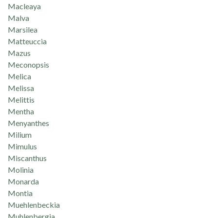
Macleaya
Malva
Marsilea
Matteuccia
Mazus
Meconopsis
Melica
Melissa
Melittis
Mentha
Menyanthes
Milium
Mimulus
Miscanthus
Molinia
Monarda
Montia
Muehlenbeckia
Muhlenbergia