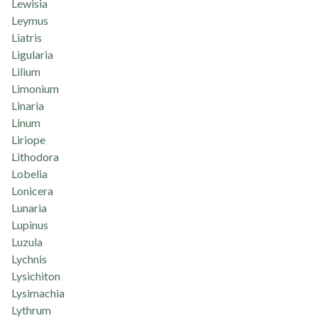
Lewisia
Leymus
Liatris
Ligularia
Lilium
Limonium
Linaria
Linum
Liriope
Lithodora
Lobelia
Lonicera
Lunaria
Lupinus
Luzula
Lychnis
Lysichiton
Lysimachia
Lythrum