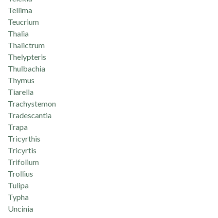
Tellima
Teucrium
Thalia
Thalictrum
Thelypteris
Thulbachia
Thymus
Tiarella
Trachystemon
Tradescantia
Trapa
Tricyrthis
Tricyrtis
Trifolium
Trollius
Tulipa
Typha
Uncinia