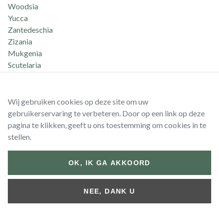
Woodsia
Yucca
Zantedeschia
Zizania
Mukgenia
Scutelaria
Arnica
Batisia
Lippia
Wij gebruiken cookies op deze site om uw
Lotus
gebruikerservaring te verbeteren. Door op een link op deze
Salvie
pagina te klikken, geeft u ons toestemming om cookies in te
Silphium
stellen.
Stellaria
Cenolophium
OK, IK GA AKKOORD
Woodwardia
Amsonie
NEE, DANK U
Asperula
Calluna
Phyla