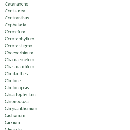
Catananche
Centaurea
Centranthus
Cephalaria
Cerastium
Ceratophyllum
Ceratostigma
Chaenorhinum
Chamaemelum
Chasmanthium
Cheilanthes
Chelone
Chelonopsis
Chiastophyllum
Chionodoxa
Chrysanthemum
Cichorium
Cirsium
Clematis