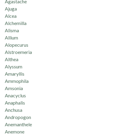
Agastache
Ajuga
Alcea
Alchemilla
Alisma
Allium
Alopecurus
Alstroemeria
Althea
Alyssum
Amaryllis
Ammophila
Amsonia
Anacyclus
Anaphalis
Anchusa
Andropogon
Anemanthele
Anemone