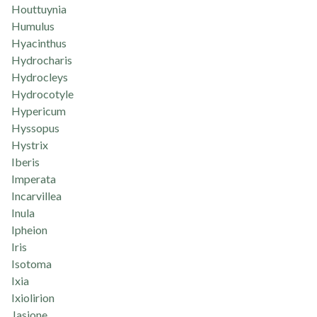
Houttuynia
Humulus
Hyacinthus
Hydrocharis
Hydrocleys
Hydrocotyle
Hypericum
Hyssopus
Hystrix
Iberis
Imperata
Incarvillea
Inula
Ipheion
Iris
Isotoma
Ixia
Ixiolirion
Jasione