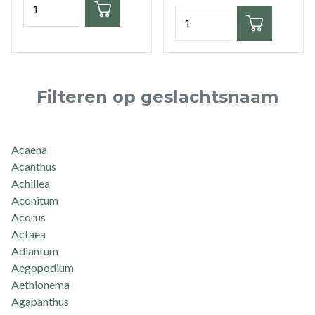
Hoeveelheid
Filteren op geslachtsnaam
Acaena
Acanthus
Achillea
Aconitum
Acorus
Actaea
Adiantum
Aegopodium
Aethionema
Agapanthus