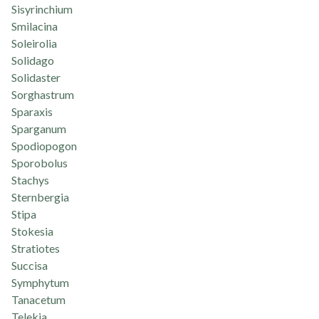
Sisyrinchium
Smilacina
Soleirolia
Solidago
Solidaster
Sorghastrum
Sparaxis
Sparganum
Spodiopogon
Sporobolus
Stachys
Sternbergia
Stipa
Stokesia
Stratiotes
Succisa
Symphytum
Tanacetum
Telekia