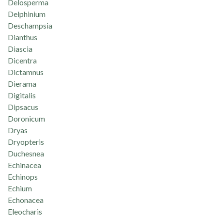
Delosperma
Delphinium
Deschampsia
Dianthus
Diascia
Dicentra
Dictamnus
Dierama
Digitalis
Dipsacus
Doronicum
Dryas
Dryopteris
Duchesnea
Echinacea
Echinops
Echium
Echonacea
Eleocharis