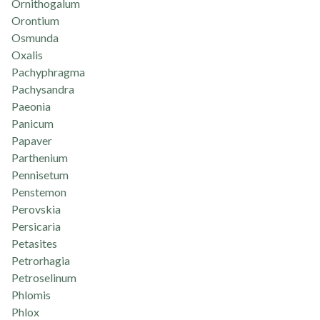
Ornithogalum
Orontium
Osmunda
Oxalis
Pachyphragma
Pachysandra
Paeonia
Panicum
Papaver
Parthenium
Pennisetum
Penstemon
Perovskia
Persicaria
Petasites
Petrorhagia
Petroselinum
Phlomis
Phlox