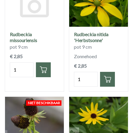
Rudbeckia
Rudbeckia nitida
missouriensis
'Herbstsonne'
pot 9 cm
pot 9 cm
€ 2,85
Zonnehoed
Hoeveelheid
€ 2,85
Hoeveelheid
NIET BESCHIKBAAR