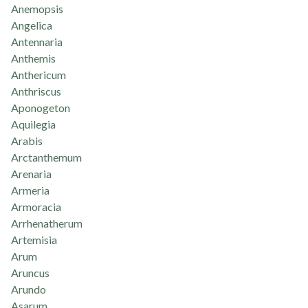
Anemopsis
Angelica
Antennaria
Anthemis
Anthericum
Anthriscus
Aponogeton
Aquilegia
Arabis
Arctanthemum
Arenaria
Armeria
Armoracia
Arrhenatherum
Artemisia
Arum
Aruncus
Arundo
Asarum