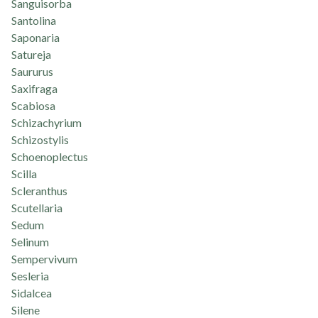
Sanguisorba
Santolina
Saponaria
Satureja
Saururus
Saxifraga
Scabiosa
Schizachyrium
Schizostylis
Schoenoplectus
Scilla
Scleranthus
Scutellaria
Sedum
Selinum
Sempervivum
Sesleria
Sidalcea
Silene