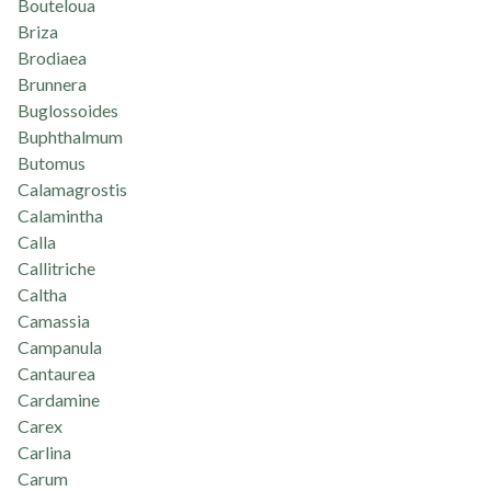
Bouteloua
Briza
Brodiaea
Brunnera
Buglossoides
Buphthalmum
Butomus
Calamagrostis
Calamintha
Calla
Callitriche
Caltha
Camassia
Campanula
Cantaurea
Cardamine
Carex
Carlina
Carum