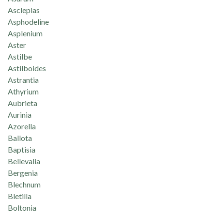
Asclepias
Asphodeline
Asplenium
Aster
Astilbe
Astilboides
Astrantia
Athyrium
Aubrieta
Aurinia
Azorella
Ballota
Baptisia
Bellevalia
Bergenia
Blechnum
Bletilla
Boltonia