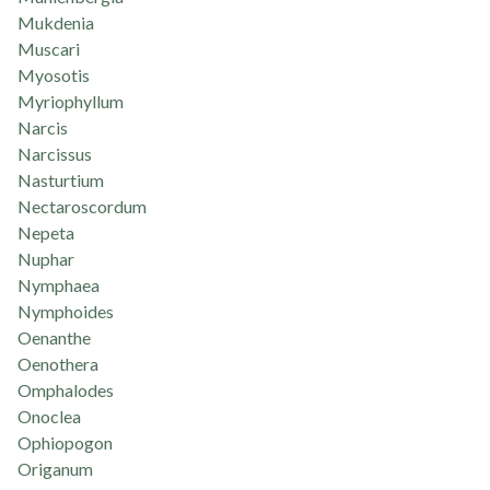
Mukdenia
Muscari
Myosotis
Myriophyllum
Narcis
Narcissus
Nasturtium
Nectaroscordum
Nepeta
Nuphar
Nymphaea
Nymphoides
Oenanthe
Oenothera
Omphalodes
Onoclea
Ophiopogon
Origanum