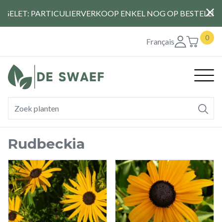
Overslaan
PGELET: PARTICULIERVERKOOP ENKEL NOG OP BESTELLIN
en
naar
0
de
Français
inhoud
gaan
Hoof
Rudbeckia