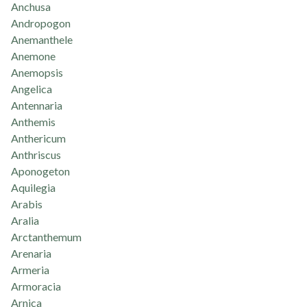
Anchusa
Andropogon
Anemanthele
Anemone
Anemopsis
Angelica
Antennaria
Anthemis
Anthericum
Anthriscus
Aponogeton
Aquilegia
Arabis
Aralia
Arctanthemum
Arenaria
Armeria
Armoracia
Arnica