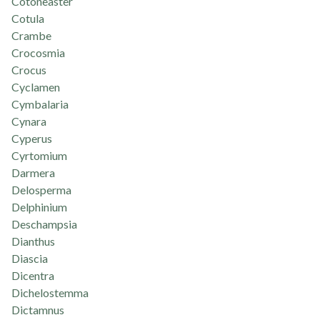
Cotoneaster
Cotula
Crambe
Crocosmia
Crocus
Cyclamen
Cymbalaria
Cynara
Cyperus
Cyrtomium
Darmera
Delosperma
Delphinium
Deschampsia
Dianthus
Diascia
Dicentra
Dichelostemma
Dictamnus