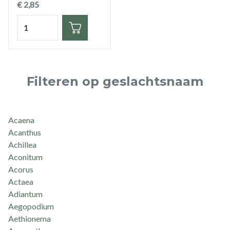
€ 2,85
Hoeveelheid
Filteren op geslachtsnaam
Acaena
Acanthus
Achillea
Aconitum
Acorus
Actaea
Adiantum
Aegopodium
Aethionema