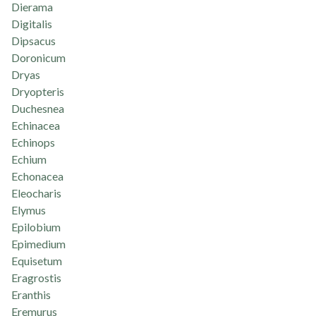
Dierama
Digitalis
Dipsacus
Doronicum
Dryas
Dryopteris
Duchesnea
Echinacea
Echinops
Echium
Echonacea
Eleocharis
Elymus
Epilobium
Epimedium
Equisetum
Eragrostis
Eranthis
Eremurus