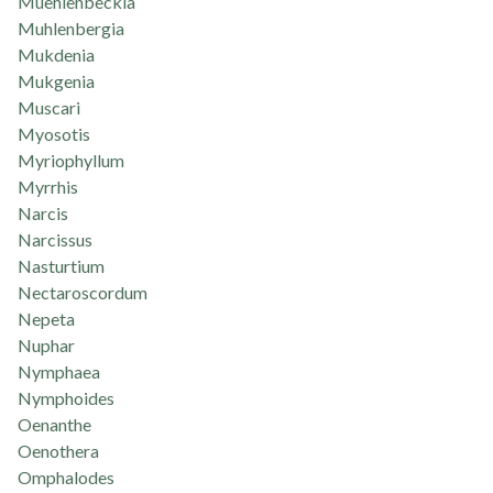
Muehlenbeckia
Muhlenbergia
Mukdenia
Mukgenia
Muscari
Myosotis
Myriophyllum
Myrrhis
Narcis
Narcissus
Nasturtium
Nectaroscordum
Nepeta
Nuphar
Nymphaea
Nymphoides
Oenanthe
Oenothera
Omphalodes