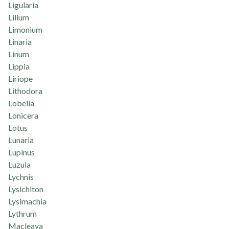
Ligularia
Lilium
Limonium
Linaria
Linum
Lippia
Liriope
Lithodora
Lobelia
Lonicera
Lotus
Lunaria
Lupinus
Luzula
Lychnis
Lysichiton
Lysimachia
Lythrum
Macleaya