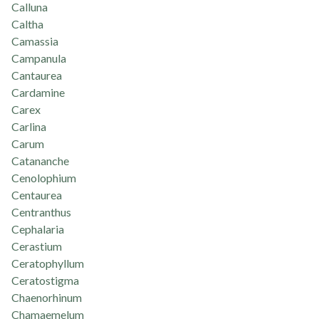
Calluna
Caltha
Camassia
Campanula
Cantaurea
Cardamine
Carex
Carlina
Carum
Catananche
Cenolophium
Centaurea
Centranthus
Cephalaria
Cerastium
Ceratophyllum
Ceratostigma
Chaenorhinum
Chamaemelum