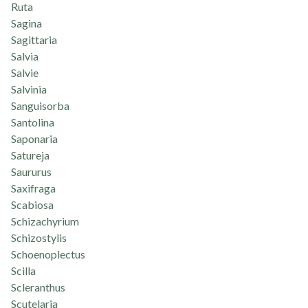
Ruta
Sagina
Sagittaria
Salvia
Salvie
Salvinia
Sanguisorba
Santolina
Saponaria
Satureja
Saururus
Saxifraga
Scabiosa
Schizachyrium
Schizostylis
Schoenoplectus
Scilla
Scleranthus
Scutelaria