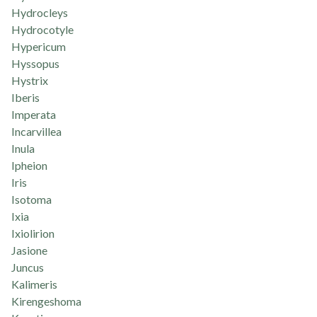
Hydrocleys
Hydrocotyle
Hypericum
Hyssopus
Hystrix
Iberis
Imperata
Incarvillea
Inula
Ipheion
Iris
Isotoma
Ixia
Ixiolirion
Jasione
Juncus
Kalimeris
Kirengeshoma