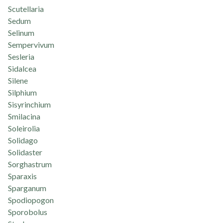
Scutellaria
Sedum
Selinum
Sempervivum
Sesleria
Sidalcea
Silene
Silphium
Sisyrinchium
Smilacina
Soleirolia
Solidago
Solidaster
Sorghastrum
Sparaxis
Sparganum
Spodiopogon
Sporobolus