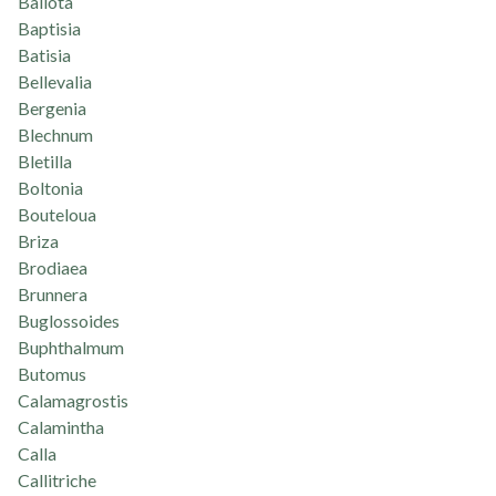
Ballota
Baptisia
Batisia
Bellevalia
Bergenia
Blechnum
Bletilla
Boltonia
Bouteloua
Briza
Brodiaea
Brunnera
Buglossoides
Buphthalmum
Butomus
Calamagrostis
Calamintha
Calla
Callitriche