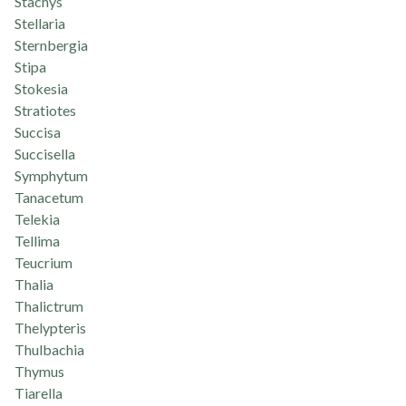
Stachys
Stellaria
Sternbergia
Stipa
Stokesia
Stratiotes
Succisa
Succisella
Symphytum
Tanacetum
Telekia
Tellima
Teucrium
Thalia
Thalictrum
Thelypteris
Thulbachia
Thymus
Tiarella