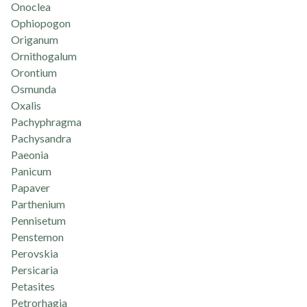
Onoclea
Ophiopogon
Origanum
Ornithogalum
Orontium
Osmunda
Oxalis
Pachyphragma
Pachysandra
Paeonia
Panicum
Papaver
Parthenium
Pennisetum
Penstemon
Perovskia
Persicaria
Petasites
Petrorhagia