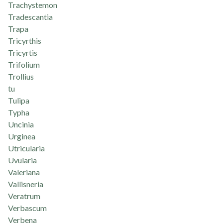
Trachystemon
Tradescantia
Trapa
Tricyrthis
Tricyrtis
Trifolium
Trollius
tu
Tulipa
Typha
Uncinia
Urginea
Utricularia
Uvularia
Valeriana
Vallisneria
Veratrum
Verbascum
Verbena