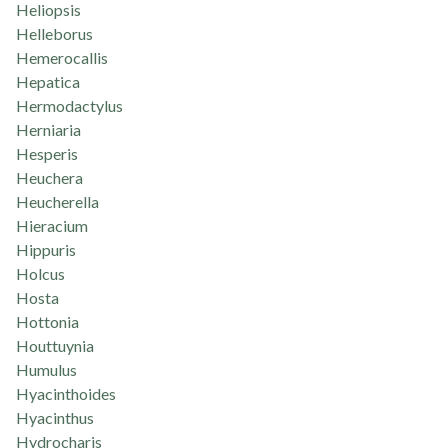
Heliopsis
Helleborus
Hemerocallis
Hepatica
Hermodactylus
Herniaria
Hesperis
Heuchera
Heucherella
Hieracium
Hippuris
Holcus
Hosta
Hottonia
Houttuynia
Humulus
Hyacinthoides
Hyacinthus
Hydrocharis