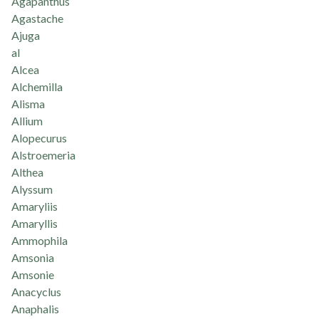
Agapanthus
Agastache
Ajuga
al
Alcea
Alchemilla
Alisma
Allium
Alopecurus
Alstroemeria
Althea
Alyssum
Amaryliis
Amaryllis
Ammophila
Amsonia
Amsonie
Anacyclus
Anaphalis