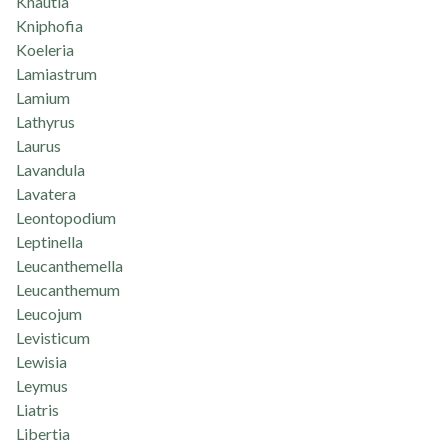
Knautia
Kniphofia
Koeleria
Lamiastrum
Lamium
Lathyrus
Laurus
Lavandula
Lavatera
Leontopodium
Leptinella
Leucanthemella
Leucanthemum
Leucojum
Levisticum
Lewisia
Leymus
Liatris
Libertia