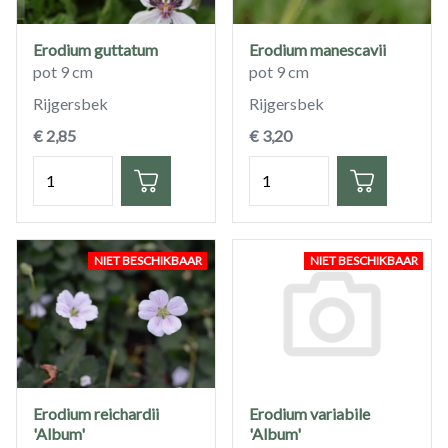
Erodium guttatum
Erodium manescavii
pot 9 cm
pot 9 cm
Rijgersbek
Rijgersbek
€ 2,85
€ 3,20
Hoeveelheid
Hoeveelheid
NIET BESCHIKBAAR
NIET BESCHIKBAAR
Erodium reichardii
Erodium variabile
'Album'
'Album'