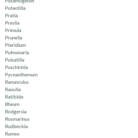
Potamogeton
Potentilla
Pratia
Preslia
Primula
Prunella
Pteridium
Pulmonaria
Pulsatilla
Puschkinia
Pycnanthemum
Ranunculus
Raoulia
Ratibida
Rheum
Rodgersia
Rosmarinus
Rudbeckia
Rumex