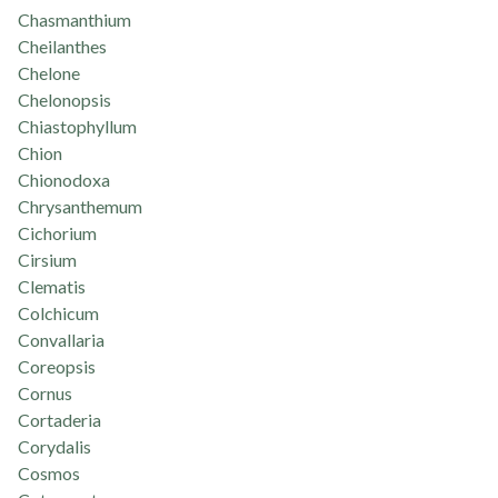
Chasmanthium
Cheilanthes
Chelone
Chelonopsis
Chiastophyllum
Chion
Chionodoxa
Chrysanthemum
Cichorium
Cirsium
Clematis
Colchicum
Convallaria
Coreopsis
Cornus
Cortaderia
Corydalis
Cosmos