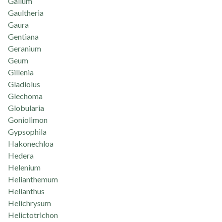
Galium
Gaultheria
Gaura
Gentiana
Geranium
Geum
Gillenia
Gladiolus
Glechoma
Globularia
Goniolimon
Gypsophila
Hakonechloa
Hedera
Helenium
Helianthemum
Helianthus
Helichrysum
Helictotrichon