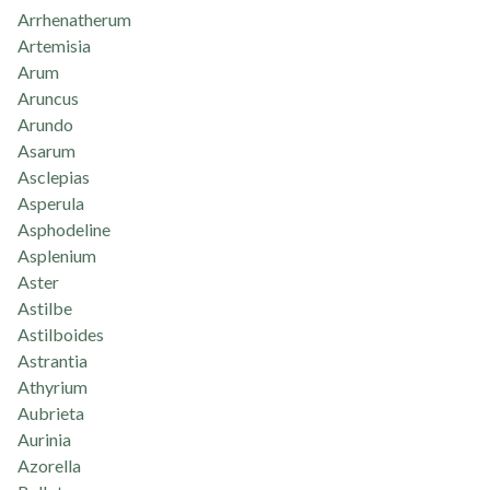
Arrhenatherum
Artemisia
Arum
Aruncus
Arundo
Asarum
Asclepias
Asperula
Asphodeline
Asplenium
Aster
Astilbe
Astilboides
Astrantia
Athyrium
Aubrieta
Aurinia
Azorella