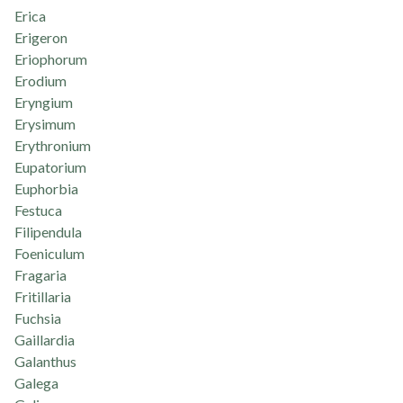
Erica
Erigeron
Eriophorum
Erodium
Eryngium
Erysimum
Erythronium
Eupatorium
Euphorbia
Festuca
Filipendula
Foeniculum
Fragaria
Fritillaria
Fuchsia
Gaillardia
Galanthus
Galega