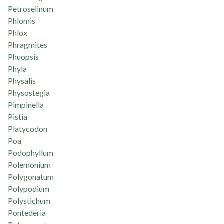
Petroselinum
Phlomis
Phlox
Phragmites
Phuopsis
Phyla
Physalis
Physostegia
Pimpinella
Pistia
Platycodon
Poa
Podophyllum
Polemonium
Polygonatum
Polypodium
Polystichum
Pontederia