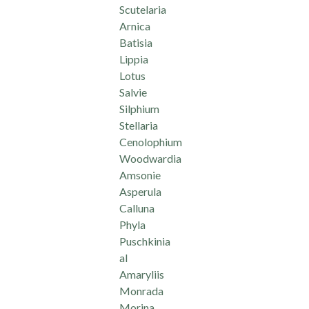
Scutelaria
Arnica
Batisia
Lippia
Lotus
Salvie
Silphium
Stellaria
Cenolophium
Woodwardia
Amsonie
Asperula
Calluna
Phyla
Puschkinia
al
Amaryliis
Monrada
Morina