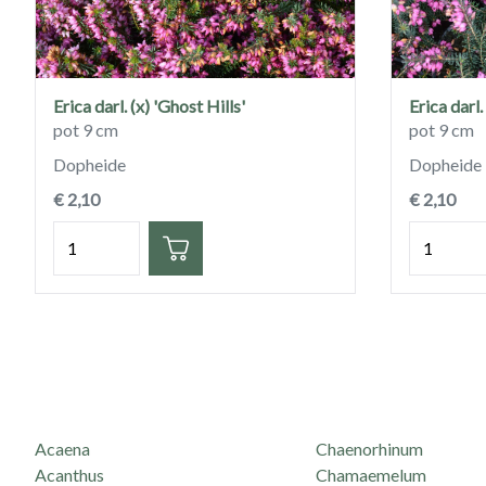
Erica darl. (x) 'Ghost Hills'
Erica darl.
pot 9 cm
pot 9 cm
Dopheide
Dopheide
€ 2,10
€ 2,10
Hoeveelheid
Hoeveelh
Acaena
Chaenorhinum
Acanthus
Chamaemelum