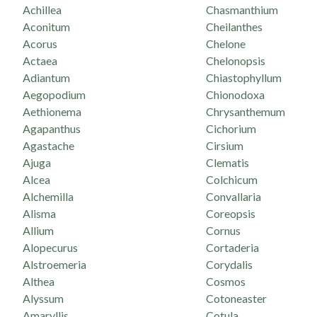
Achillea
Chasmanthium
Aconitum
Cheilanthes
Acorus
Chelone
Actaea
Chelonopsis
Adiantum
Chiastophyllum
Aegopodium
Chionodoxa
Aethionema
Chrysanthemum
Agapanthus
Cichorium
Agastache
Cirsium
Ajuga
Clematis
Alcea
Colchicum
Alchemilla
Convallaria
Alisma
Coreopsis
Allium
Cornus
Alopecurus
Cortaderia
Alstroemeria
Corydalis
Althea
Cosmos
Alyssum
Cotoneaster
Amaryllis
Cotula