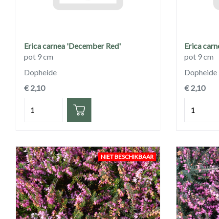
Erica carnea 'December Red'
Erica carn
pot 9 cm
pot 9 cm
Dopheide
Dopheide
€ 2,10
€ 2,10
Hoeveelheid
Hoeveelh
NIET BESCHIKBAAR