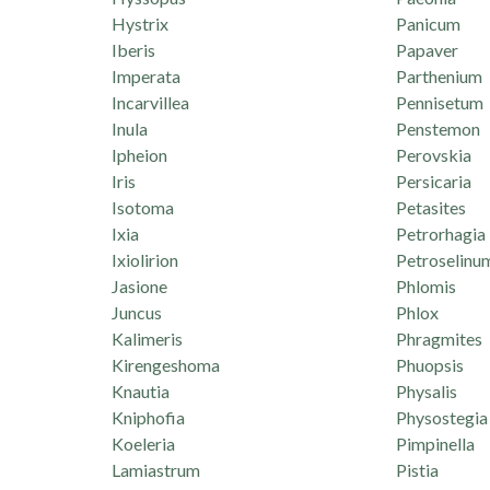
Hystrix
Panicum
Iberis
Papaver
Imperata
Parthenium
Incarvillea
Pennisetum
Inula
Penstemon
Ipheion
Perovskia
Iris
Persicaria
Isotoma
Petasites
Ixia
Petrorhagia
Ixiolirion
Petroselinu
Jasione
Phlomis
Juncus
Phlox
Kalimeris
Phragmites
Kirengeshoma
Phuopsis
Knautia
Physalis
Kniphofia
Physostegia
Koeleria
Pimpinella
Lamiastrum
Pistia