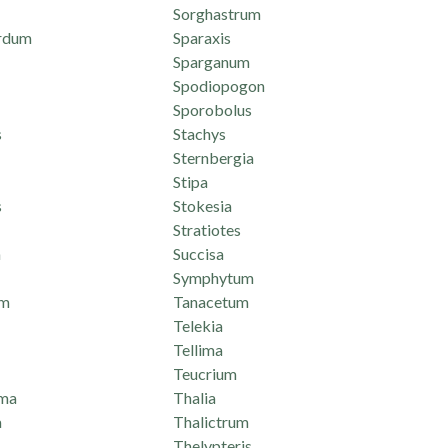
Sorghastrum
rdum
Sparaxis
Sparganum
Spodiopogon
Sporobolus
s
Stachys
Sternbergia
Stipa
s
Stokesia
Stratiotes
n
Succisa
Symphytum
um
Tanacetum
Telekia
Tellima
Teucrium
ma
Thalia
a
Thalictrum
Thelypteris