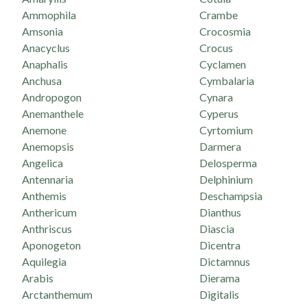
Ammophila
Crambe
Amsonia
Crocosmia
Anacyclus
Crocus
Anaphalis
Cyclamen
Anchusa
Cymbalaria
Andropogon
Cynara
Anemanthele
Cyperus
Anemone
Cyrtomium
Anemopsis
Darmera
Angelica
Delosperma
Antennaria
Delphinium
Anthemis
Deschampsia
Anthericum
Dianthus
Anthriscus
Diascia
Aponogeton
Dicentra
Aquilegia
Dictamnus
Arabis
Dierama
Arctanthemum
Digitalis