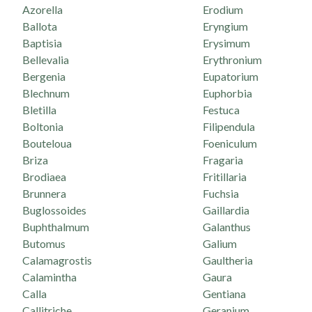
Azorella
Erodium
Ballota
Eryngium
Baptisia
Erysimum
Bellevalia
Erythronium
Bergenia
Eupatorium
Blechnum
Euphorbia
Bletilla
Festuca
Boltonia
Filipendula
Bouteloua
Foeniculum
Briza
Fragaria
Brodiaea
Fritillaria
Brunnera
Fuchsia
Buglossoides
Gaillardia
Buphthalmum
Galanthus
Butomus
Galium
Calamagrostis
Gaultheria
Calamintha
Gaura
Calla
Gentiana
Callitriche
Geranium