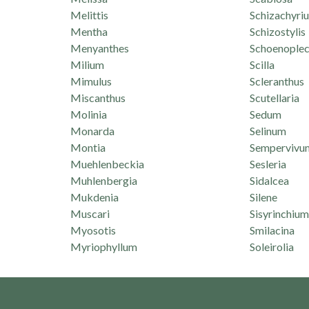
Melittis
Schizachyri
Mentha
Schizostylis
Menyanthes
Schoenoplec
Milium
Scilla
Mimulus
Scleranthus
Miscanthus
Scutellaria
Molinia
Sedum
Monarda
Selinum
Montia
Sempervivu
Muehlenbeckia
Sesleria
Muhlenbergia
Sidalcea
Mukdenia
Silene
Muscari
Sisyrinchium
Myosotis
Smilacina
Myriophyllum
Soleirolia