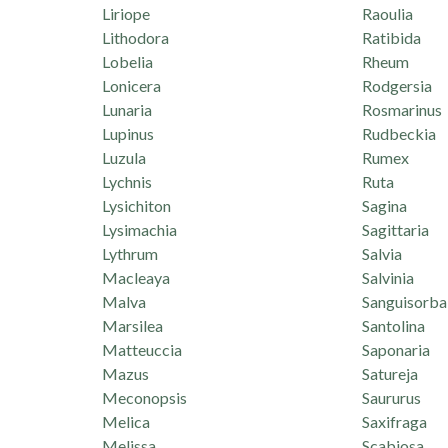
Liriope
Raoulia
Lithodora
Ratibida
Lobelia
Rheum
Lonicera
Rodgersia
Lunaria
Rosmarinus
Lupinus
Rudbeckia
Luzula
Rumex
Lychnis
Ruta
Lysichiton
Sagina
Lysimachia
Sagittaria
Lythrum
Salvia
Macleaya
Salvinia
Malva
Sanguisorba
Marsilea
Santolina
Matteuccia
Saponaria
Mazus
Satureja
Meconopsis
Saururus
Melica
Saxifraga
Melissa
Scabiosa