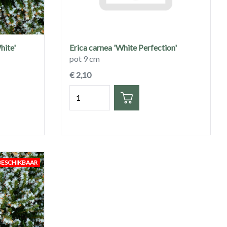
hite'
Erica carnea 'White Perfection'
pot 9 cm
€ 2,10
Hoeveelheid
BESCHIKBAAR