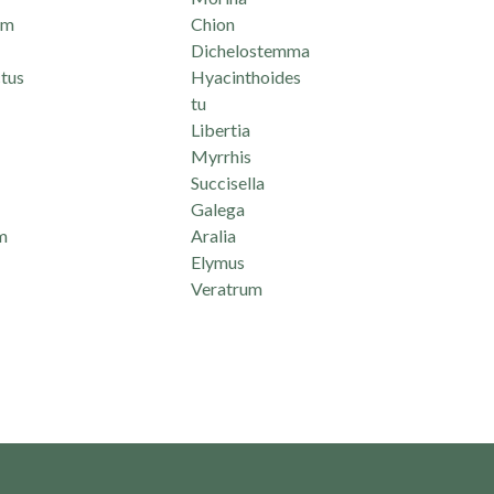
um
Chion
Dichelostemma
tus
Hyacinthoides
tu
Libertia
Myrrhis
Succisella
Galega
m
Aralia
Elymus
Veratrum