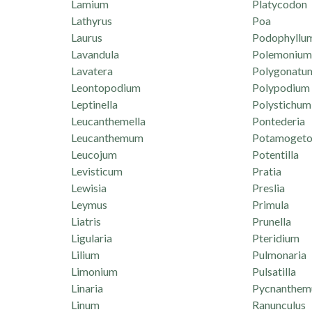
Lamium
Platycodon
Lathyrus
Poa
Laurus
Podophyllu
Lavandula
Polemonium
Lavatera
Polygonatu
Leontopodium
Polypodium
Leptinella
Polystichum
Leucanthemella
Pontederia
Leucanthemum
Potamogeto
Leucojum
Potentilla
Levisticum
Pratia
Lewisia
Preslia
Leymus
Primula
Liatris
Prunella
Ligularia
Pteridium
Lilium
Pulmonaria
Limonium
Pulsatilla
Linaria
Pycnanthe
Linum
Ranunculus