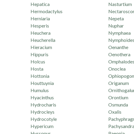
Hepatica
Nasturtium
Hermodactylus
Nectarosco
Herniaria
Nepeta
Hesperis
Nuphar
Heuchera
Nymphaea
Heucherella
Nymphoide
Hieracium
Oenanthe
Hippuris
Oenothera
Holcus
Omphalode
Hosta
Onoclea
Hottonia
Ophiopogo
Houttuynia
Origanum
Humulus
Ornithogal
Hyacinthus
Orontium
Hydrocharis
Osmunda
Hydrocleys
Oxalis
Hydrocotyle
Pachyphrag
Hypericum
Pachysandr
Hyssopus
Paeonia