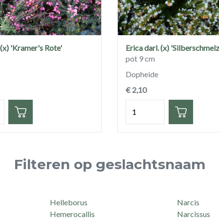
 (x) 'Kramer's Rote'
Erica darl. (x) 'Silberschmelz
pot 9 cm
Dopheide
€ 2,10
eid
Hoeveelheid
Filteren op geslachtsnaam
Helleborus
Narcis
Hemerocallis
Narcissus