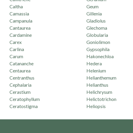
Caltha
Geum
Camassia
Gillenia
Campanula
Gladiolus
Cantaurea
Glechoma
Cardamine
Globularia
Carex
Goniolimon
Carlina
Gypsophila
Carum
Hakonechloa
Catananche
Hedera
Centaurea
Helenium
Centranthus
Helianthemum
Cephalaria
Helianthus
Cerastium
Helichrysum
Ceratophyllum
Helictotrichon
Ceratostigma
Heliopsis