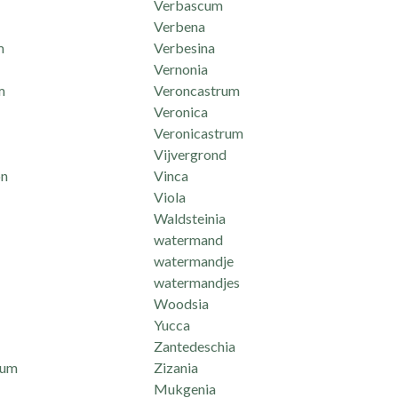
Verbascum
Verbena
m
Verbesina
Vernonia
m
Veroncastrum
Veronica
Veronicastrum
Vijvergrond
n
Vinca
Viola
Waldsteinia
watermand
watermandje
watermandjes
Woodsia
Yucca
Zantedeschia
mum
Zizania
Mukgenia