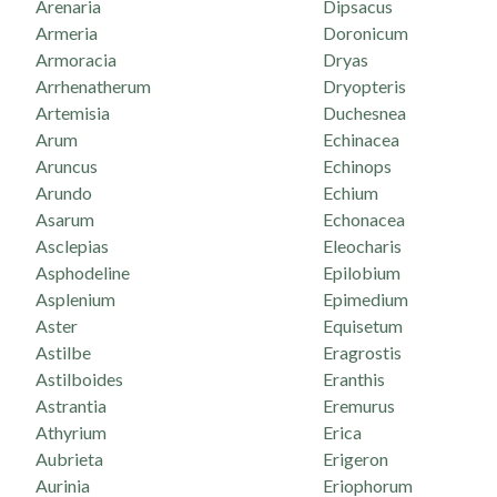
Arenaria
Dipsacus
Armeria
Doronicum
Armoracia
Dryas
Arrhenatherum
Dryopteris
Artemisia
Duchesnea
Arum
Echinacea
Aruncus
Echinops
Arundo
Echium
Asarum
Echonacea
Asclepias
Eleocharis
Asphodeline
Epilobium
Asplenium
Epimedium
Aster
Equisetum
Astilbe
Eragrostis
Astilboides
Eranthis
Astrantia
Eremurus
Athyrium
Erica
Aubrieta
Erigeron
Aurinia
Eriophorum