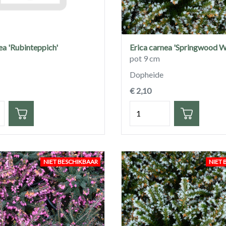
ea 'Rubinteppich'
Erica carnea 'Springwood W
pot 9 cm
Dopheide
€ 2,10
eid
Hoeveelheid
NIET BESCHIKBAAR
NIET 