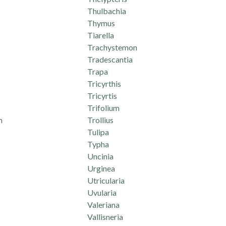
Thulbachia
Thymus
Tiarella
Trachystemon
Tradescantia
Trapa
Tricyrthis
Tricyrtis
Trifolium
m
Trollius
Tulipa
Typha
Uncinia
Urginea
Utricularia
Uvularia
Valeriana
Vallisneria