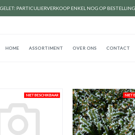
GELET: PARTICULIERVERKOOP ENKEL NOG OP BESTELLIN
Hoofdnavigatie
HOME
ASSORTIMENT
OVER ONS
CONTACT
NIET BESCHIKBAAR
NIET 