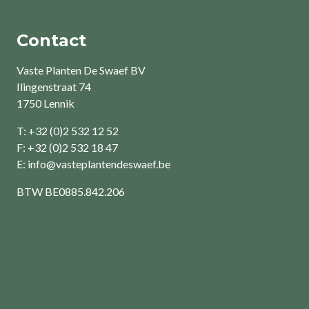
Contact
Vaste Planten De Swaef BV
Ilingenstraat 74
1750 Lennik
T: +32 (0)2 532 12 52
F: +32 (0)2 532 18 47
E:
info@vasteplantendeswaef.be
BTW
BE0885.842.206