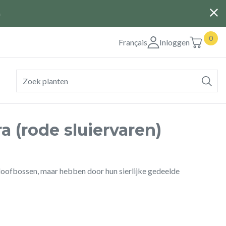
G
0
Français
Inloggen
a (rode sluiervaren)
 loofbossen, maar hebben door hun sierlijke gedeelde