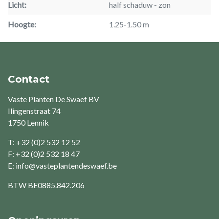
Licht
half schaduw
zon
Hoogte
1.25-1.50 m
Contact
Vaste Planten De Swaef BV
Ilingenstraat 74
1750 Lennik
T: +32 (0)2 532 12 52
F: +32 (0)2 532 18 47
E:
info@vasteplantendeswaef.be
BTW
BE0885.842.206