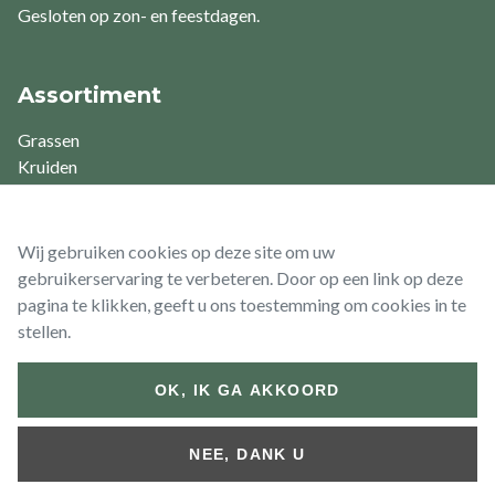
Gesloten op zon- en feestdagen.
Assortiment
Grassen
Kruiden
Varens
Vaste planten
Waterplanten
Wij gebruiken cookies op deze site om uw
gebruikerservaring te verbeteren. Door op een link op deze
pagina te klikken, geeft u ons toestemming om cookies in te
stellen.
© 2026 Vaste Planten De Swaef BV
OK, IK GA AKKOORD
Footer
Algemene
Algemene
Retour- &
bottom
voorwaarden
voorwaarden
Terugbetalingsbeleid
NEE, DANK U
(Particulier)
(Zakelijk)
Website by
Jolux Webdesign