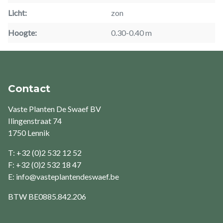
Licht
zon
Hoogte
0.30-0.40 m
Contact
Vaste Planten De Swaef BV
Ilingenstraat 74
1750 Lennik
T: +32 (0)2 532 12 52
F: +32 (0)2 532 18 47
E:
info@vasteplantendeswaef.be
BTW
BE0885.842.206