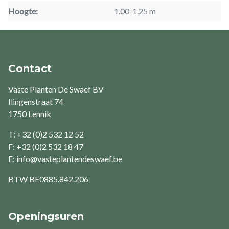
Hoogte
1.00-1.25 m
Contact
Vaste Planten De Swaef BV
Ilingenstraat 74
1750 Lennik
T: +32 (0)2 532 12 52
F: +32 (0)2 532 18 47
E:
info@vasteplantendeswaef.be
BTW
BE0885.842.206
Openingsuren