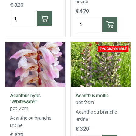
ursine
€ 3,20
€ 4,70
Quantité
Quantité
PAS DISPONIBLE
Acanthus hybr.
Acanthus mollis
'Whitewater'
pot 9 cm
pot 9 cm
Acanthe ou branche
Acanthe ou branche
ursine
ursine
€ 3,20
€ 9,70