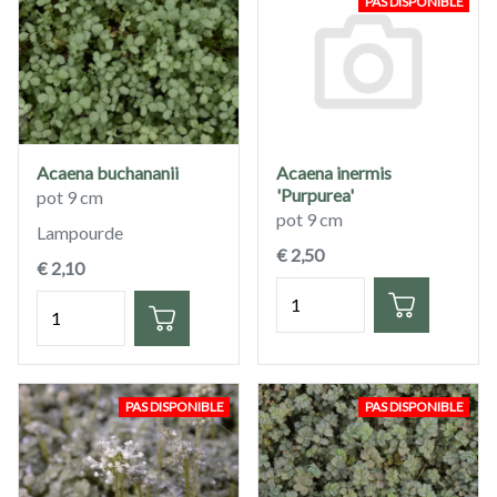
PAS DISPONIBLE
Acaena buchananii
Acaena inermis
'Purpurea'
pot 9 cm
pot 9 cm
Lampourde
€ 2,50
€ 2,10
Quantité
Quantité
PAS DISPONIBLE
PAS DISPONIBLE