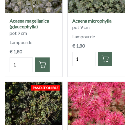
Acaena magellanica
Acaena microphylla
(glaucophylla)
pot 9 cm
pot 9 cm
Lampourde
Lampourde
€ 1,80
€ 1,80
Quantité
Quantité
PAS DISPONIBLE