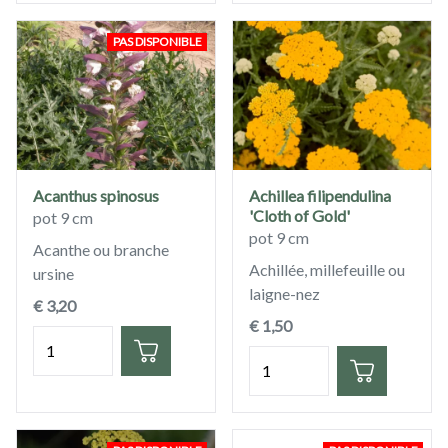
PAS DISPONIBLE
Acanthus spinosus
Achillea filipendulina
'Cloth of Gold'
pot 9 cm
pot 9 cm
Acanthe ou branche
Achillée, millefeuille ou
ursine
laigne-nez
€ 3,20
€ 1,50
Quantité
Quantité