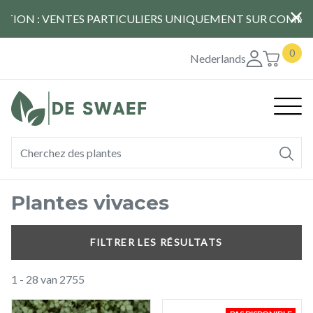
Aller
NTION : VENTES PARTICULIERS UNIQUEMENT SUR COMM
au
contenu
0
principal
Nederlands
Hoof
Plantes vivaces
FILTRER LES RÉSULTATS
1
-
28
van
2755