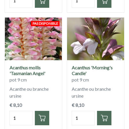
PAS DISPONIBLE
Acanthus mollis
Acanthus 'Morning's
'Tasmanian Angel'
Candle'
pot 9 cm
pot 9 cm
Acanthe ou branche
Acanthe ou branche
ursine
ursine
€ 8,10
€ 8,10
Quantité
Quantité