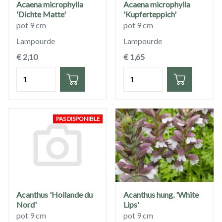
Acaena microphylla
Acaena microphylla
'Dichte Matte'
'Kupferteppich'
pot 9 cm
pot 9 cm
Lampourde
Lampourde
€ 2,10
€ 1,65
Quantité
Quantité
PAS DISPONIBLE
Acanthus 'Hollande du
Acanthus hung. 'White
Nord'
Lips'
pot 9 cm
pot 9 cm