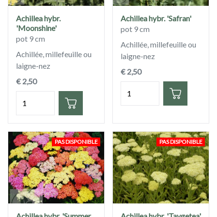
Achillea hybr.
Achillea hybr. 'Safran'
'Moonshine'
pot 9 cm
pot 9 cm
Achillée, millefeuille ou
Achillée, millefeuille ou
laigne-nez
laigne-nez
€ 2,50
€ 2,50
Quantité
Quantité
PAS DISPONIBLE
PAS DISPONIBLE
Achillea hybr. 'Summer
Achillea hybr. 'Taygetea'