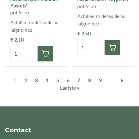
Pastels'
pot 9 cm
pot 9 cm
Achillée, millefeuille ou
Achillée, millefeuille ou
laigne-nez
laigne-nez
€ 2,50
€ 2,10
Quantité
Quantité
Pagination
Page
1
Page
2
Page
3
Page
4
Page
5
Page
6
Page
7
Page
8
Page
9
…
courante
Dernière
Laatste »
page
Contact