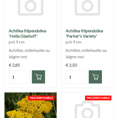
Achillea filipendulina
Achillea filipendulina
'Hella Glashoff'
'Parker's Variety'
pot 9 cm
pot 9 cm
Achillée, millefeuille ou
Achillée, millefeuille ou
laigne-nez
laigne-nez
€ 2,85
€ 2,50
Quantité
Quantité
PAS DISPONIBLE
PAS DISPONIBLE